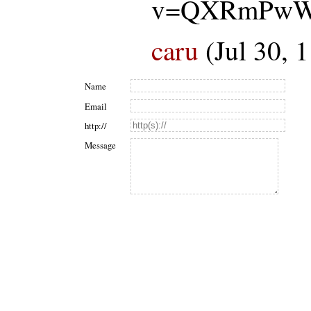
v=QXRmPw
caru
(Jul 30, 
Name
Email
http://
Message