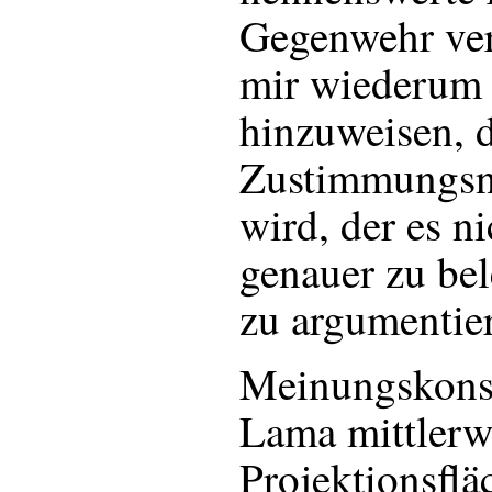
Gegenwehr verb
mir wiederum 
hinzuweisen, d
Zustimmungsne
wird, der es n
genauer zu be
zu argumentie
Meinungskonse
Lama mittlerwe
Projektionsflä