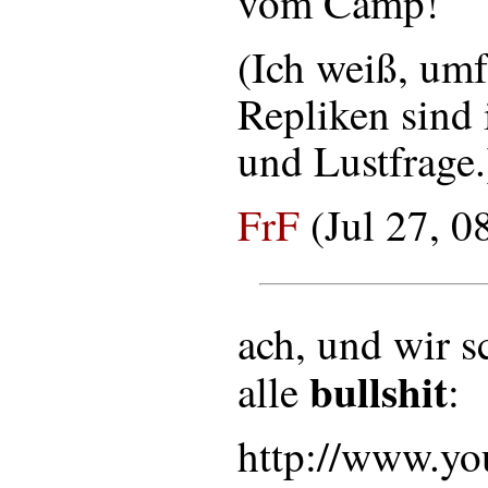
vom Camp!
(Ich weiß, umf
Repliken sind 
und Lustfrage.
FrF
(Jul 27, 
ach, und wir 
bullshit
alle
:
http://www.yo