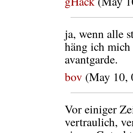
gHack
(May 1
ja, wenn alle s
häng ich mich 
avantgarde.
bov
(May 10, 
Vor einiger Zei
vertraulich, ve