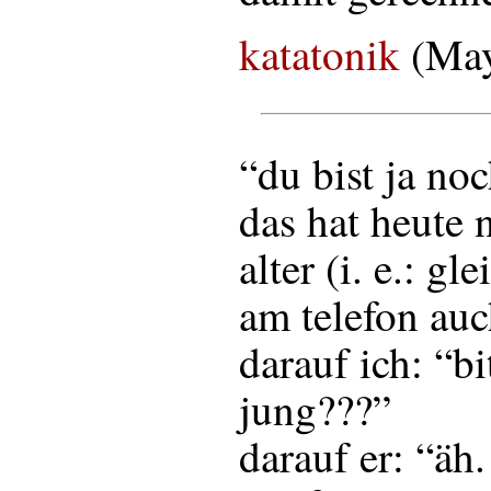
katatonik
(May
“du bist ja noc
das hat heute 
alter (i. e.: gl
am telefon auc
darauf ich: “bi
jung???”
darauf er: “äh.