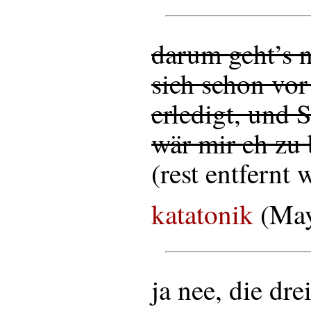
darum geht’s n
sich schon vor
erledigt, und S
wär mir eh zu
(rest entfernt 
katatonik
(May
ja nee, die dre