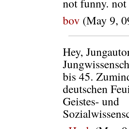
not funny. not
bov
(May 9, 0
Hey, Jungautor
Jungwissenscha
bis 45. Zumind
deutschen Feui
Geistes- und
Sozialwissensc