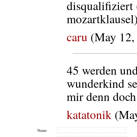
disqualifizier
mozartklausel)
caru
(May 12,
45 werden un
wunderkind se
mir denn doch 
katatonik
(May
Name