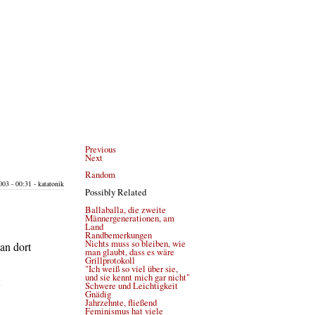
Previous
Next
Random
03 - 00:31 - katatonik
Possibly Related
Ballaballa, die zweite
Männergenerationen, am
Land
Randbemerkungen
Nichts muss so bleiben, wie
an dort
man glaubt, dass es wäre
Grillprotokoll
"Ich weiß so viel über sie,
und sie kennt mich gar nicht"
Schwere und Leichtigkeit
Gnädig
Jahrzehnte, fließend
Feminismus hat viele