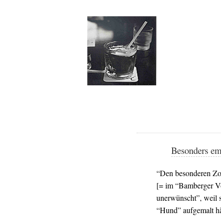
Besonders e
“Den besonderen Zor
[= im “Bamberger Vo
unerwünscht”, weil 
“Hund” aufgemalt hä