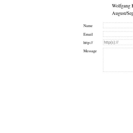
Wolfgang K
August/Sep
Name
Email
http://
Message