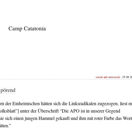
Camp Catatonia
social and antisocial
- 25 08 20
mpörend
n der Einheimischen hätten sich die Linksradikalen zugezogen, liest m
lksblatt”] unter der Überschrift “Die APO ist in unserer Gegend
sie sich einen jungen Hammel gekauft und ihm mit roter Farbe das Wort
tten.”