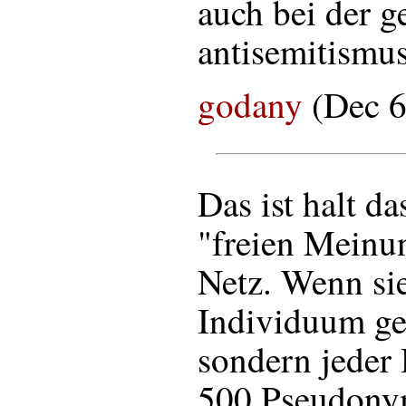
auch bei der g
antisemitismus
godany
(Dec 6
Das ist halt d
"freien Meinu
Netz. Wenn sie
Individuum ge
sondern jeder 
500 Pseudony