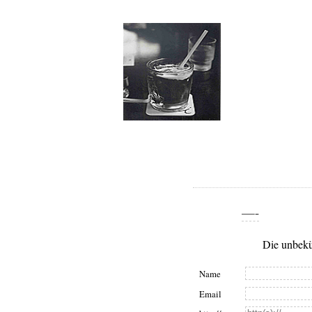
—-
Die unbekü
Name
Email