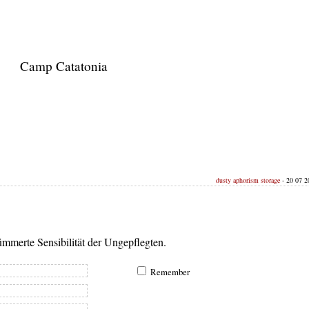
Camp Catatonia
dusty aphorism storage
- 20 07 20
mmerte Sensibilität der Ungepflegten.
Remember