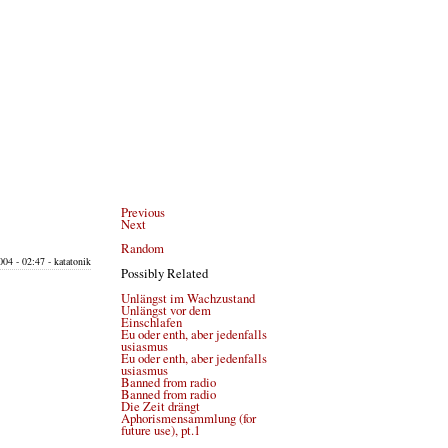
Previous
Next
Random
04 - 02:47 - katatonik
Possibly Related
Unlängst im Wachzustand
Unlängst vor dem
Einschlafen
Eu oder enth, aber jedenfalls
usiasmus
Eu oder enth, aber jedenfalls
usiasmus
Banned from radio
Banned from radio
Die Zeit drängt
Aphorismensammlung (for
future use), pt.1