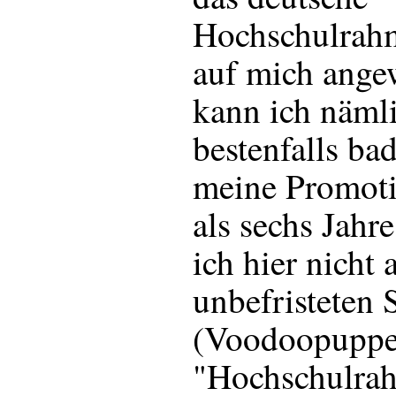
Hochschulrahm
auf mich ange
kann ich näml
bestenfalls ba
meine Promot
als sechs Jahr
ich hier nicht 
unbefristeten S
(Voodoopupp
"Hochschulrah