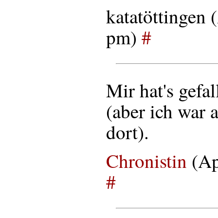
katatöttingen 
pm)
#
Mir hat's gefa
(aber ich war 
dort).
Chronistin
(Ap
#