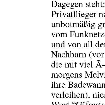
Dagegen steht
Privatflieger 
unbotmäßig gr
vom Funknetz-
und von all de
Nachbarn (vor
die mit viel Ã
morgens Melvi
ihre Badewann
verleihen), ni
Wort “G’frasts