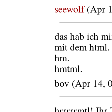
seewolf
(Apr 1
das hab ich mir
mit dem html.
hm.
hmtml.
bov (Apr 14, 
hrrrrrmtl! Ihr 