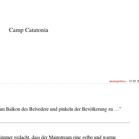
Camp Catatonia
austropolitics
- 15 05 20
n am Balkon des Belvedere und pinkeln der Bevölkerung zu …”
immer gedacht, dass der Mainstream eine gelbe und warme