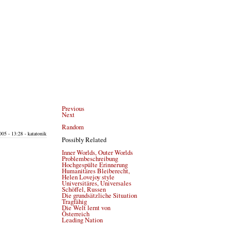
Previous
Next
Random
05 - 13:28 - katatonik
Possibly Related
Inner Worlds, Outer Worlds
Problembeschreibung
Hochgespülte Erinnerung
Humanitäres Bleiberecht,
Helen Lovejoy style
Universitäres, Universales
Schöffel, Russen
Die grundsätzliche Situation
Tragfähig
Die Welt lernt von
Österreich
Leading Nation