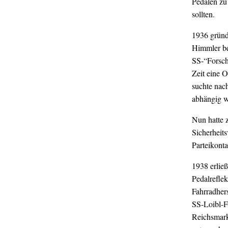
Pedalen zu 
sollten.
1936 gründ
Himmler bea
SS-“Forsch
Zeit eine 
suchte nach
abhängig w
Nun hatte z
Sicherheits
Parteikonta
1938 erlie
Pedalreflek
Fahrradher
SS-Loibl-Fi
Reichsmark