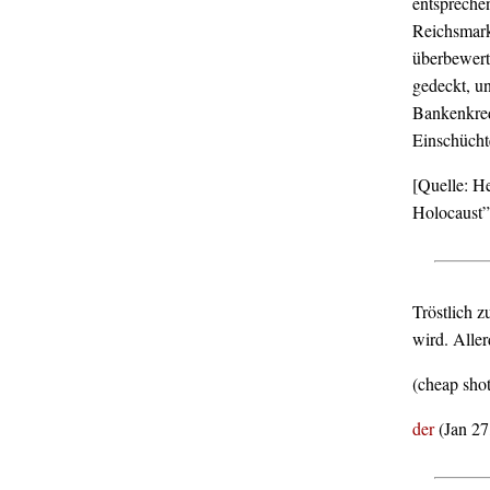
entspreche
Reichsmark 
überbewert
gedeckt, u
Bankenkred
Einschüchte
[Quelle: H
Holocaust”,
Tröstlich z
wird. Alle
(cheap sho
der
(Jan 27