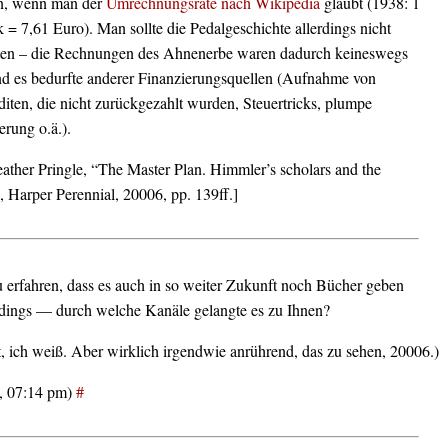
n, wenn man der
Umrechnungsrate nach Wikipedia
glaubt (1938: 1
= 7,61 Euro). Man sollte die Pedalgeschichte allerdings nicht
en – die Rechnungen des Ahnenerbe waren dadurch keineswegs
nd es bedurfte anderer Finanzierungsquellen (Aufnahme von
iten, die nicht zurückgezahlt wurden, Steuertricks, plumpe
rung o.ä.).
eather Pringle, “The Master Plan. Himmler’s scholars and the
 Harper Perennial, 20006, pp. 139ff.]
u erfahren, dass es auch in so weiter Zukunft noch Bücher geben
rdings — durch welche Kanäle gelangte es zu Ihnen?
t, ich weiß. Aber wirklich irgendwie anrührend, das zu sehen, 20006.)
, 07:14 pm)
#