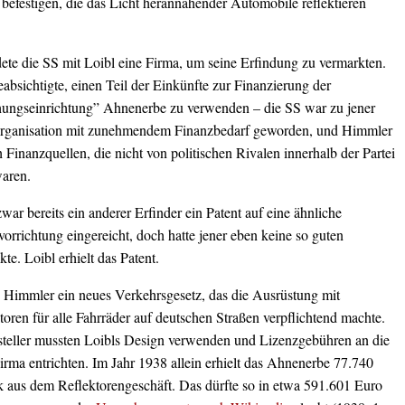
befestigen, die das Licht herannahender Automobile reflektieren
ete die SS mit Loibl eine Firma, um seine Erfindung zu vermarkten.
bsichtigte, einen Teil der Einkünfte zur Finanzierung der
ungseinrichtung” Ahnenerbe zu verwenden – die SS war zu jener
Organisation mit zunehmendem Finanzbedarf geworden, und Himmler
 Finanzquellen, die nicht von politischen Rivalen innerhalb der Partei
aren.
war bereits ein anderer Erfinder ein Patent auf eine ähnliche
vorrichtung eingereicht, doch hatte jener eben keine so guten
kte. Loibl erhielt das Patent.
ß Himmler ein neues Verkehrsgesetz, das die Ausrüstung mit
toren für alle Fahrräder auf deutschen Straßen verpflichtend machte.
steller mussten Loibls Design verwenden und Lizenzgebühren an die
rma entrichten. Im Jahr 1938 allein erhielt das Ahnenerbe 77.740
 aus dem Reflektorengeschäft. Das dürfte so in etwa 591.601 Euro