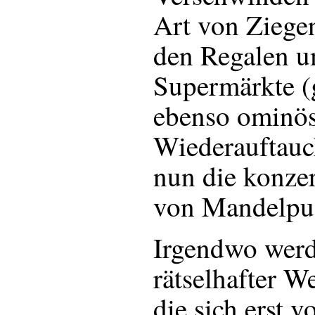
Art von Ziege
den Regalen u
Supermärkte (
ebenso ominö
Wiederauftauc
nun die konzer
von Mandelpu
Irgendwo werd
rätselhafter 
die sich erst 