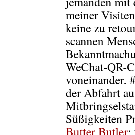
jemanden mit 
meiner Visiten
keine zu retou
scannen Mens
Bekanntmachun
WeChat-QR-C
voneinander. 
der Abfahrt a
Mitbringselsta
Süßigkeiten P
Butter Butler
;