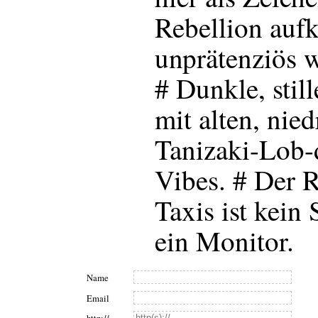
Rebellion auf
unprätenziös we
# Dunkle, stil
mit alten, nie
Tanizaki-Lob-
Vibes. # Der 
Taxis ist kein
ein Monitor.
Name
Email