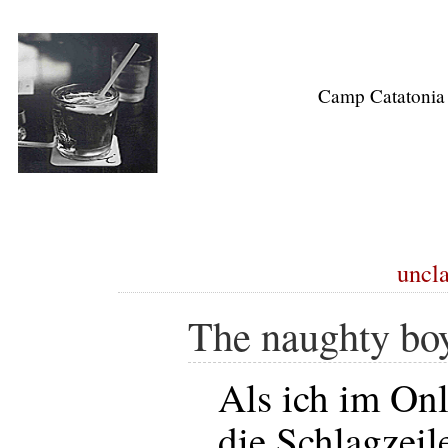
Camp Catatonia
uncla
The naughty bo
Als ich im On
die Schlagzeil