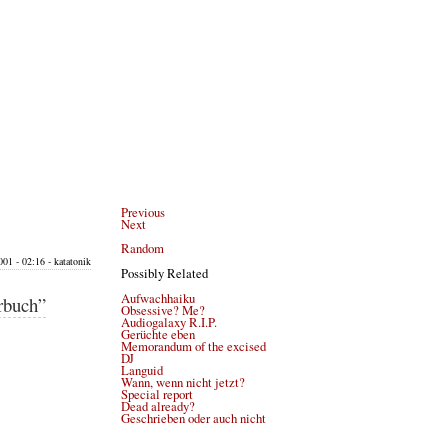
Previous
Next
Random
01 - 02:16 - katatonik
Possibly Related
Aufwachhaiku
rbuch”
Obsessive? Me?
Audiogalaxy R.I.P.
Gerüchte eben
Memorandum of the excised
DJ
Languid
Wann, wenn nicht jetzt?
Special report
Dead already?
Geschrieben oder auch nicht