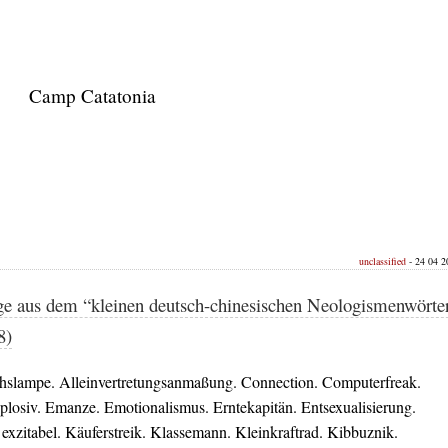
Camp Catatonia
unclassified
- 24 04 20
äge aus dem “kleinen deutsch-chinesischen Neologismenwörte
8)
hslampe. Alleinvertretungsanmaßung. Connection. Computerfreak.
xplosiv. Emanze. Emotionalismus. Erntekapitän. Entsexualisierung.
 exzitabel. Käuferstreik. Klassemann. Kleinkraftrad. Kibbuznik.