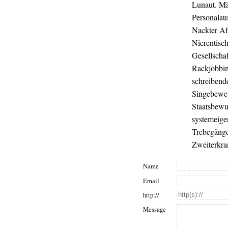
Lunaut. Mä
Personalau
Nackter Af
Nierentisc
Gesellschaf
Rackjobbin
schreibende
Singebeweg
Staatsbewuß
systemeigen
Trebegänge
Zweiterkra
Name
Email
http://
Message