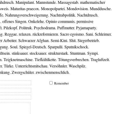
hdrusch. Manipulant. Mannstunde. Massagestab. mathematischer
sweis. Maturitas praecox. Monopolpartei. Mondovision. Munddusche.
fe. Nahrungsverschweigerung. Nachtrabpolitik. Nachtdrusch.
h. offenes Singen. Onkelehe. Opinio communis. permissive
t. Pilzkopf. Politruk. Psychodrama. Puffmutter. Pyjamaparty.
g. Reggae. relaxen. rückreformieren. Sacro egoismo. Sani. Schleimer.
r Arbeiter. Schwarzer Afghan. Semi-Kini. Shit. Siegerbetrieb.
ung. Soul. Spiegel-Deutsch. Sparpulli. Sputnikschock.
tsein. stinksauer. stocksauer. strukturstark. Stuntman. Sympi.
. Teigknetmaschine. Tiefkühlkette. Tötungsverbrechen. Tragluftzelt.
r. Türke. Unterrichtsmitschau. Versöhnler. Waschpilz.
nkung. Zwergschüler. zwischenmenschlich.
Remember