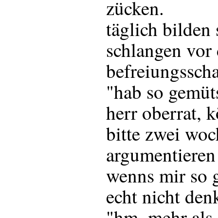
zücken.
täglich bilden 
schlangen vor
befreiungsscha
"hab so gemü
herr oberrat, 
bitte zwei wo
argumentieren 
wenns mir so g
echt nicht den
"hm. mehr als