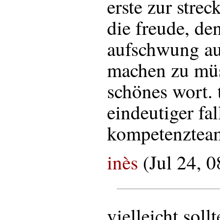
erste zur strec
die freude, de
aufschwung au
machen zu müss
schönes wort. t
eindeutiger fal
kompetenztea
inès
(Jul 24, 
vielleicht soll