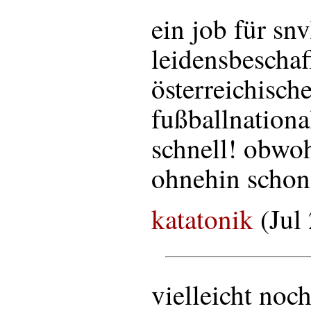
ein job für snv
leidensbeschaff
österreichisch
fußballnation
schnell! obwoh
ohnehin schon 
katatonik
(Jul
vielleicht noc