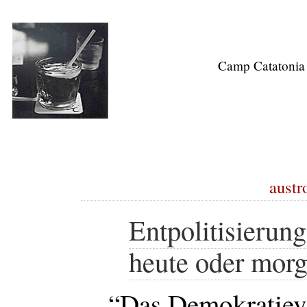
Camp Catatonia
austr
Entpolitisierun
heute oder morg
“Das Demokratieve