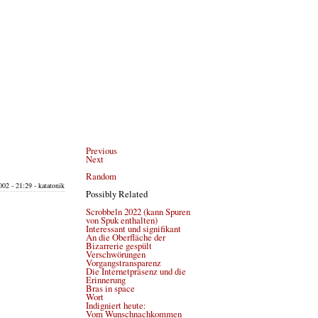
Previous
Next
Random
02 - 21:29 - katatonik
Possibly Related
Scrobbeln 2022 (kann Spuren
von Spuk enthalten)
Interessant und signifikant
An die Oberfläche der
Bizarrerie gespült
Verschwörungen
Vorgangstransparenz
Die Internetpräsenz und die
Erinnerung
Bras in space
Wort
Indigniert heute:
Vom Wunschnachkommen