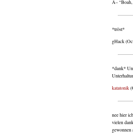
Â– “Boah, 
*tröst*
gHack (Oc
*dank* Und
Unterhaltu
katatonik
(
nee hier ic
vielen dan
gewonnen a