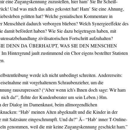
mir eine Zugangskennung zuzustellen, hier ham’ Sie Ihr Scheiß-
ck! Und was mich das alles gekostet hat! Ham’ Sie eine Ahnung,
iebesleben gelitten hat? Welche genialischen Kommentare in
r Menschheit dadurch verborgen blieben? Welch Synergieeffekte des
sie damit befördert haben? Wie Sie dazu beigetragen haben, mit
atensatzbehandlung zivilisatorischen Fortschritt aufzuhalten?
SIE DENN DA ÜBERHAUPT, WAS SIE DEN MENSCHEN
 Hintergrund jault zustimmend ein Chor eigens bestellter Statisten
en.
elbstentleibung werde ich nicht unbedingt schreiten. Andererseits:
 Geiselnahme mit vorgehaltenem Schraubenzieher, um die
nung rauszupressen? (“Aber wenn ich’s Ihnen doch sage: Wir ham
 nich da!”, flehte der Kundenberater um sein Leben.) Hm.
n der Dialog im Damenknast, beim allmorgendlichen
knacken: “Hab’ meinen Alten abgeknallt und die Kinder in der
mit Salzsäure eingeschrumpft. Und du?” Â– “Hab’ inner T-Online-
iseln genommen, weil die mir keine Zugangskennung geschickt ham.”