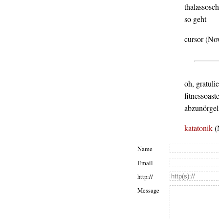
thalassosch
so geht
cursor (No
oh, gratuli
fitnessoas
abzunörgel
katatonik
(
Name
Email
http://
Message