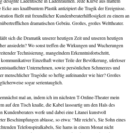
 designte Ladentische in Ladenräumen. Jede Kurve aus mattem
e Ecke aus knallbuntem Plastik antizipiert die Tragik der Ereignisse.
ration fließt mit freundlicher Kundenberaterhilflosigkeit zu einem an
unübertrefflichen dramatischen Gebräu. Großes, großes Welttheater.
läßt sich die Dramatik unserer heutigen Zeit und unseren heutigen
licher ansiedeln? Wo sonst treffen die Wirkungen und Wucherungen
reitender Technisierung, mangelndem Erkenntnisfortschritt,
 kommunikativer Einzelhaft weiter Teile der Bevölkerung, uferloser
 entstaatlichter Unternehmen, sowie persönlichen Schmerzes und
er menschlicher Tragödie so heftig aufeinander wie hier? Großes
licherweise sogar serientauglich.
demnächst mal an, indem ich im nächsten T-Online-Theater mein
auf den Tisch knalle, die Kabel lassoartig um den Hals des
en Kundenberaters werfe und dabei eine Litanei kunstvoll
ter Beschimpfungen ablasse, so etwa: “Mir reicht’s, Sie Sohn eines
uchtenden Telefonspiralkabels, Sie hams in einem Monat nicht