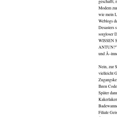
geschafft, 
Modem zurü
wie mein L
Weblogs de
Desasters 
sorgloser D
WISSEN 
ANTUN?” Im
und Â–inn
Nein, zur S
vielleicht
Zugangsken
Ihren Code
Später dan
Kakerlaken
Badewanne 
Filiale Ge