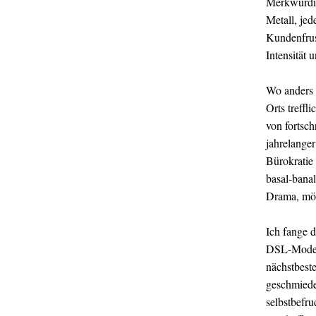
Merkwürdig
Metall, jed
Kundenfrust
Intensität 
Wo anders 
Orts treff
von fortsch
jahrelanger
Bürokratie
basal-banal
Drama, mög
Ich fange 
DSL-Modem 
nächstbest
geschmiede
selbstbefr