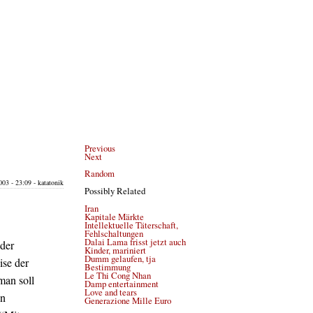
Previous
Next
Random
03 - 23:09 - katatonik
Possibly Related
Iran
Kapitale Märkte
Intellektuelle Täterschaft,
Fehlschaltungen
Dalai Lama frisst jetzt auch
der
Kinder, mariniert
Dumm gelaufen, tja
ise der
Bestimmung
Le Thi Cong Nhan
man soll
Damp entertainment
Love and tears
en
Generazione Mille Euro