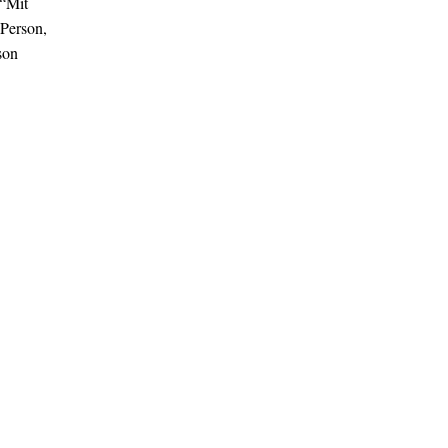
 “Mit
 Person,
son