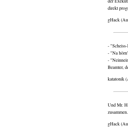
der Exekuti
direkt prog
gHack (Au
- "Scheiss-
- "Na hörn
- "Neinnein
Beamter, de
katatonik 
Und Mr. Ha
zusammen.
gHack (Au