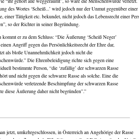
e “ihr gehört alle weggeräumt”, so wäre die Menschenwürde verletzt.
ng des Wortes ‘Scheiß...’ wird jedoch nur der Unmut gegenüber einer
e, einer Tätigkeit etc. bekundet, nicht jedoch das Lebensrecht einer Per
n”, so der Richter in seiner Begründung.
 kommt er zu dem Schluss: “Die Äußerung ‘Scheiß Neger’
t einen Angriff gegen das Persönlichkeitsrecht der Ehre dar,
etzt als bloße Unannehmlichkeit jedoch nicht die
chenwürde.” Die Ehrenbeleidigung richte sich gegen eine
viduell bestimmte Person, “die ‘zufällig’ der schwarzen Rasse
hört und nicht gegen die schwarze Rasse als solche. Eine die
chenwürde verletzende Beschimpfung der schwarzen Rasse
te diese Äußerung daher nicht begründen”.”
an jetzt, umkehrgeschlossen, in Österreich an Angehörige der Rasse