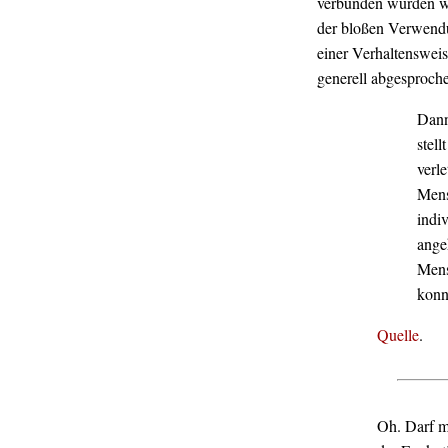
verbunden würden wi
der bloßen Verwendu
einer Verhaltensweis
generell abgesproche
Dann
stell
verl
Mens
indi
ange
Mens
konn
Quelle
.
Oh. Darf m