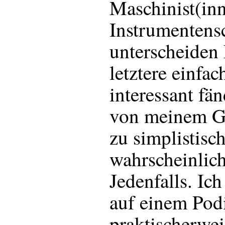
Maschinist(in
Instrumentens
unterscheiden 
letztere einfa
interessant fä
von meinem Ge
zu simplistisc
wahrscheinlich
Jedenfalls. Ic
auf einem Pod
praktischerwei