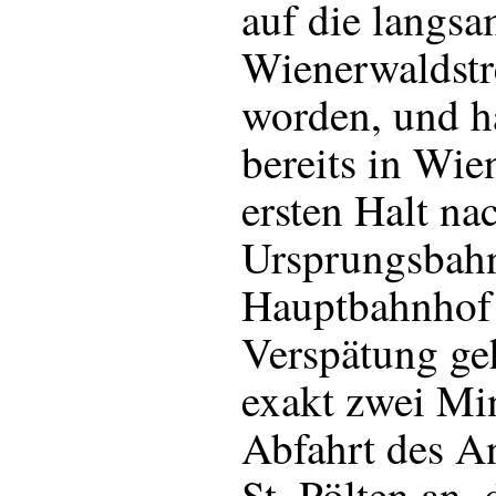
auf die langsa
Wienerwaldstr
worden, und hä
bereits in Wi
ersten Halt n
Ursprungsbah
Hauptbahnhof 
Verspätung ge
exakt zwei Mi
Abfahrt des A
St. Pölten an,