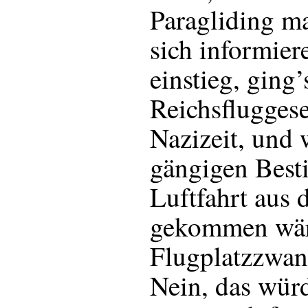
Paragliding m
sich informier
einstieg, ging
Reichsfluggese
Nazizeit, und 
gängigen Best
Luftfahrt aus d
gekommen wär
Flugplatzzwan
Nein, das wür