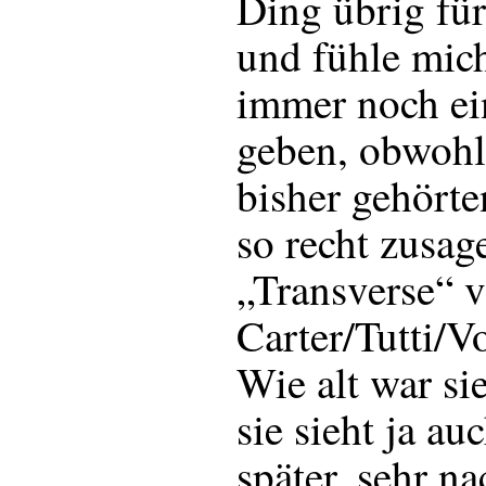
Ding übrig fü
und fühle mic
immer noch ei
geben, obwohl
bisher gehörte
so recht zusag
„Transverse“ 
Carter/Tutti/V
Wie alt war si
sie sieht ja au
später, sehr n