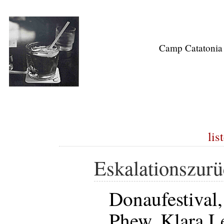
Camp Catatonia
lis
Eskalationszur
Donaufestival,
Phew, Klara L