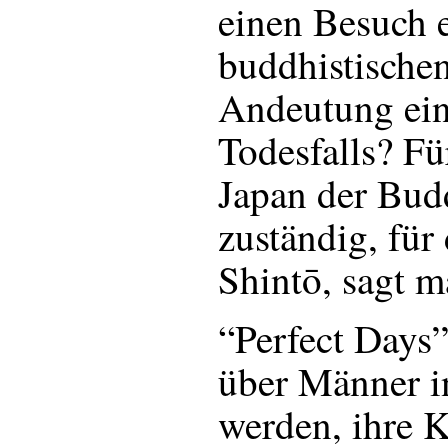
einen Besuch 
buddhistische
Andeutung ein
Todesfalls? Fü
Japan der Bu
zuständig, für
Shintō, sagt m
“Perfect Days”
über Männer in
werden, ihre K