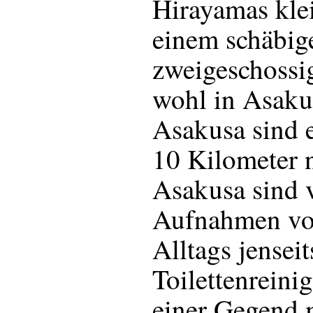
Hirayamas kle
einem schäbig
zweigeschossi
wohl in Asaku
Asakusa sind e
10 Kilometer 
Asakusa sind v
Aufnahmen vo
Alltags jenseit
Toilettenreini
einer Gegend 