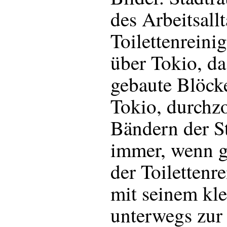
des Arbeitsall
Toilettenreini
über Tokio, das
gebaute Blöcke
Tokio, durchz
Bändern der S
immer, wenn g
der Toilettenr
mit seinem kl
unterwegs zur 