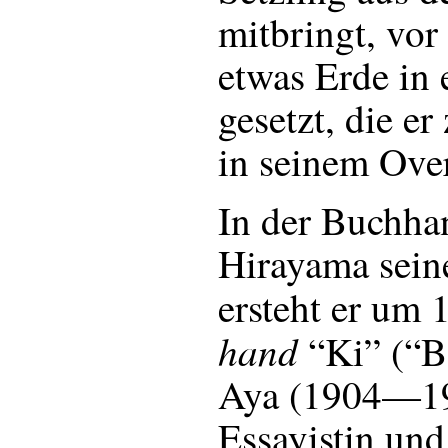
mitbringt, vor 
etwas Erde in 
gesetzt, die e
in seinem Over
In der Buchha
Hirayama seine
ersteht er um
hand
“Ki” (“B
Aya (1904—19
Essayistin und