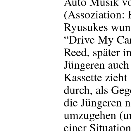
Auto Musik vo
(Assoziation:
Ryusukes wun
“Drive My Car
Reed, später i
Jüngeren auch 
Kassette zieht
durch, als Ge
die Jüngeren n
umzugehen (un
einer Situation