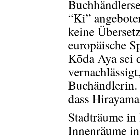
Buchhändlersei
“Ki” angeboten
keine Übersetz
europäische S
Kōda Aya sei 
vernachlässigt,
Buchändlerin. 
dass Hirayama
Stadträume in
Innenräume i