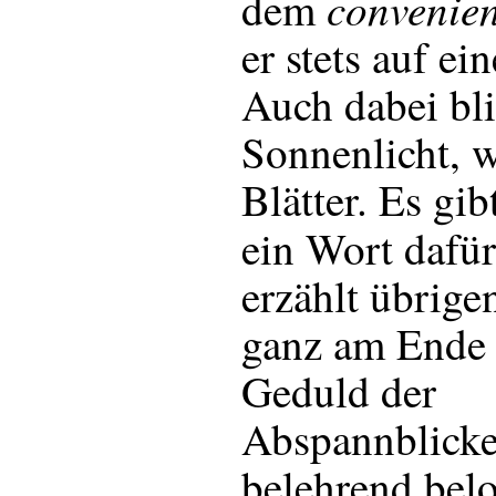
convenien
dem
er stets auf ei
Auch dabei bli
Sonnenlicht, w
Blätter. Es gi
ein Wort dafü
erzählt übrig
ganz am Ende i
Geduld der
Abspannblicke
belehrend bel