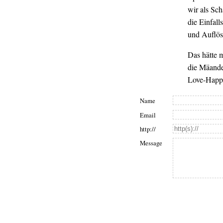
wir als Sc
die Einfall
und Auflös
Das hätte 
die Mäande
Love-Happy
Name
Email
http://
Message