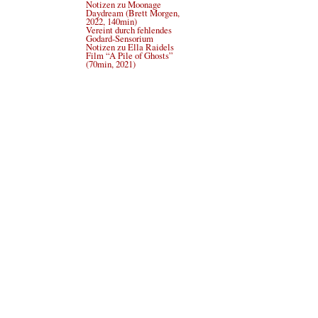
Notizen zu Moonage
Daydream (Brett Morgen,
2022, 140min)
Vereint durch fehlendes
Godard-Sensorium
Notizen zu Ella Raidels
Film “A Pile of Ghosts”
(70min, 2021)