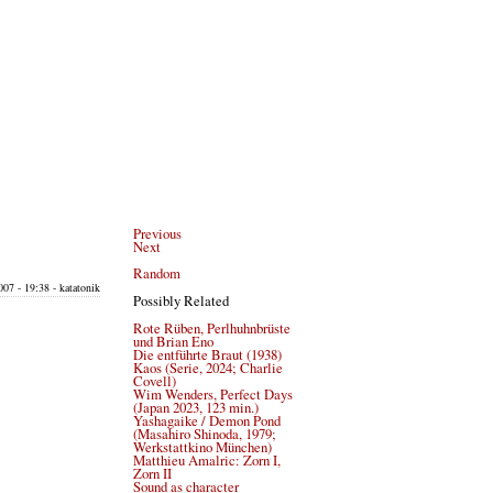
Previous
Next
Random
007 - 19:38 - katatonik
Possibly Related
Rote Rüben, Perlhuhnbrüste
und Brian Eno
Die entführte Braut (1938)
Kaos (Serie, 2024; Charlie
Covell)
Wim Wenders, Perfect Days
(Japan 2023, 123 min.)
Yashagaike / Demon Pond
(Masahiro Shinoda, 1979;
Werkstattkino München)
Matthieu Amalric: Zorn I,
Zorn II
Sound as character