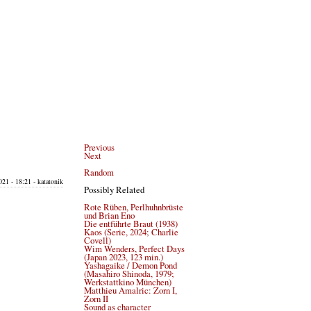
Previous
Next
Random
021 - 18:21 - katatonik
Possibly Related
Rote Rüben, Perlhuhnbrüste
und Brian Eno
Die entführte Braut (1938)
Kaos (Serie, 2024; Charlie
Covell)
Wim Wenders, Perfect Days
(Japan 2023, 123 min.)
Yashagaike / Demon Pond
(Masahiro Shinoda, 1979;
Werkstattkino München)
Matthieu Amalric: Zorn I,
Zorn II
Sound as character