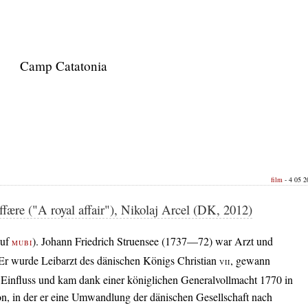
Camp Catatonia
film
- 4 05 2
ffære ("A royal affair"), Nikolaj Arcel (DK, 2012)
auf
). Johann Friedrich Struensee (1737—72) war Arzt und
MUBI
 Er wurde Leibarzt des dänischen Königs Christian
, gewann
VII
n Einfluss und kam dank einer königlichen Generalvollmacht 1770 in
ion, in der er eine Umwandlung der dänischen Gesellschaft nach