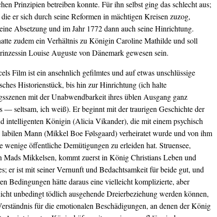
chen Prinzipien betreiben konnte. Für ihn selbst ging das schlecht aus;
 die er sich durch seine Reformen in mächtigen Kreisen zuzog,
seine Absetzung und im Jahr 1772 dann auch seine Hinrichtung.
hatte zudem ein Verhältnis zu Königin Caroline Mathilde und soll
Prinzessin Louise Auguste von Dänemark gewesen sein.
els Film ist ein ansehnlich gefilmtes und auf etwas unschlüssige
sches Historienstück, bis hin zur Hinrichtung (ich halte
gsszenen mit der Unabwendbarkeit ihres üblen Ausgang ganz
s — seltsam, ich weiß). Er beginnt mit der traurigen Geschichte der
 intelligenten Königin (Alicia Vikander), die mit einem psychisch
 labilen Mann (Mikkel Boe Følsgaard) verheiratet wurde und von ihm
de wenige öffentliche Demütigungen zu erleiden hat. Struensee,
on Mads Mikkelsen, kommt zuerst in König Christians Leben und
es; er ist mit seiner Vernunft und Bedachtsamkeit für beide gut, und
en Bedingungen hätte daraus eine vielleicht komplizierte, aber
 nicht unbedingt tödlich ausgehende Dreierbeziehung werden können,
Verständnis für die emotionalen Beschädigungen, an denen der König