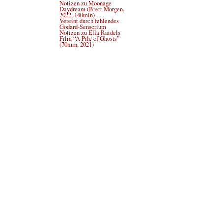
Notizen zu Moonage
Daydream (Brett Morgen,
2022, 140min)
Vereint durch fehlendes
Godard-Sensorium
Notizen zu Ella Raidels
Film “A Pile of Ghosts”
(70min, 2021)