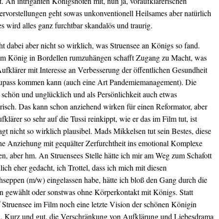
t. An intriganten Königshöfen mit, nun ja, voraufklärerischen
ervorstellungen geht sowas unkonventionell Heilsames aber natürlich
es wird alles ganz furchtbar skandalös und traurig.
t dabei aber nicht so wirklich, was Struensee an Königs so fand.
em König in Bordellen rumzuhängen schafft Zugang zu Macht, was
ufklärer mit Interesse an Verbesserung der öffentlichen Gesundheit
upass kommen kann (auch eine Art Pandemiemanagement). Die
t schön und unglücklich und als Persönlichkeit auch etwas
erisch. Das kann schon anziehend wirken für einen Reformator, aber
fklärer so sehr auf die Tussi reinkippt, wie er das im Film tut, ist
agt nicht so wirklich plausibel. Mads Mikkelsen tut sein Bestes, diese
che Anziehung mit gequälter Zerfurchtheit ins emotional Komplexe
ten, aber hm. An Struensees Stelle hätte ich mir am Weg zum Schafott
ich eher gedacht, ich Trottel, dass ich mich mit diesen
hseppen (m/w) eingelassen habe, hätte ich bloß den Gang durch die
nen gewählt oder sonstwas ohne Körperkontakt mit Königs. Statt
f Struensee im Film noch eine letzte Vision der schönen Königin
a. Kurz und gut, die Verschränkung von Aufklärung und Liebesdrama