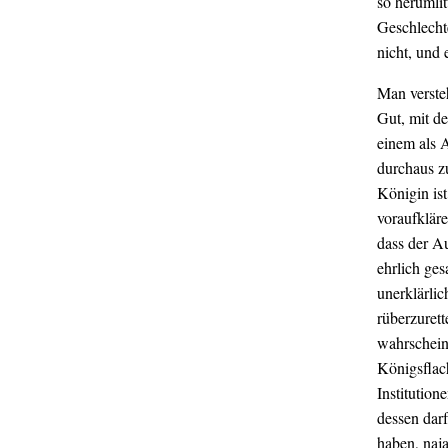
so herumlit
Geschlecht
nicht, und 
Man versteh
Gut, mit d
einem als A
durchaus z
Königin is
voraufklär
dass der Au
ehrlich ges
unerklärli
rüberzuret
wahrscheinl
Königsflac
Institutio
dessen dar
haben, naj