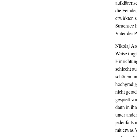
aufkläreris
die Feinde,
erwirkten 
Struensee 
Vater der 
Nikolaj Arc
Weise tragi
Hinrichtun
schlecht au
schönen und
hochgradig
nicht gera
gespielt v
dann in ihr
unter ander
jedenfalls
mit etwas 