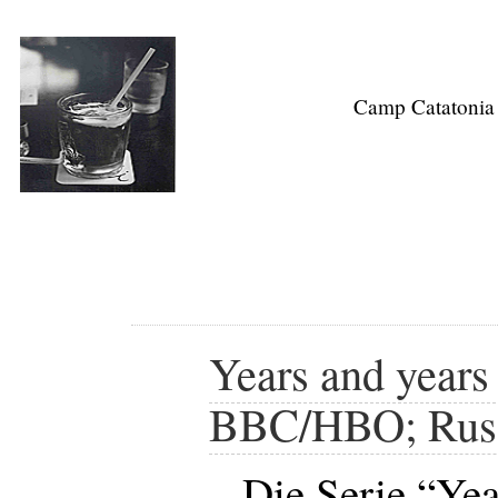
Camp Catatonia
Years and years 
BBC/HBO; Russ
Die Serie “Yea