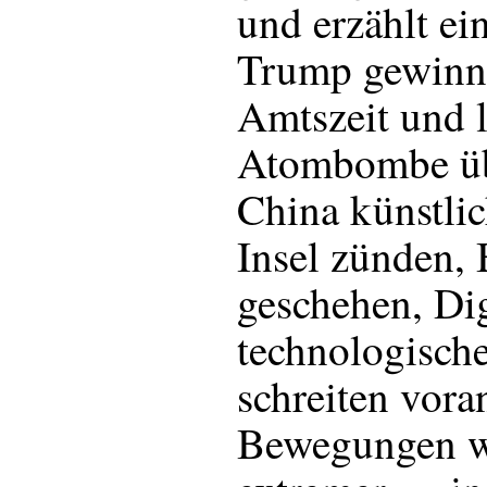
und erzählt ei
Trump gewinnt
Amtszeit und l
Atombombe üb
China künstlic
Insel zünden, B
geschehen, Dig
technologisch
schreiten voran
Bewegungen w