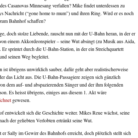
, des Casanovas Minnesang verfallen? Mike findet unterdessen zu
ys Nachricht (“gone home to mum”) und ihren Ring. Wird er es noch
g zum Bahnhof schaffen?
ige, doch stolze Liebende, rauscht nun mit der U-Bahn heran, in der er
t von einem Akkordeonspieler – seine Wut absingt (zu Musik aus Aida,
. Er sprintet durch die U-Bahn-Station, in der ein Streichquartett
und seinen Weg begleitet.
ist übrigens unwirklich sauber, dafür geht aber realistischerweise
er das Licht aus. Die U-Bahn-Passagiere zeigen sich gänzlich
von dem auf- und abspazierenden Sänger und der ihm folgenden
on. Es heisst übrigens, einiges aus diesem 1. Akt wäre
ichnet
gewesen.
 entwickelt sich die Geschichte weiter. Mikes Reue wächst, seine
ach der geliebten Verlobten ertränkt seine Wut.
 er Sally im Gewirr des Bahnhofs erreicht, doch plötzlich stellt sich