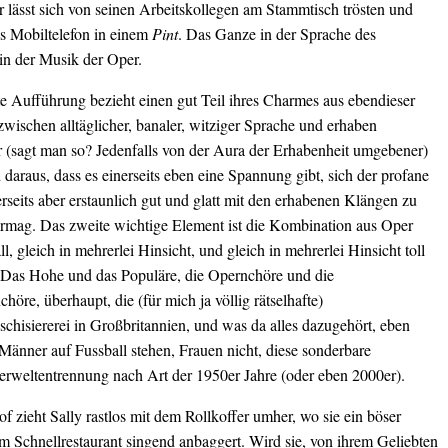
Er lässt sich von seinen Arbeitskollegen am Stammtisch trösten und
as Mobiltelefon in einem
Pint
. Das Ganze in der Sprache des
in der Musik der Oper.
e Aufführung bezieht einen gut Teil ihres Charmes aus ebendieser
wischen alltäglicher, banaler, witziger Sprache und erhaben
er (sagt man so? Jedenfalls von der Aura der Erhabenheit umgebener)
daraus, dass es einerseits eben eine Spannung gibt, sich der profane
rseits aber erstaunlich gut und glatt mit den erhabenen Klängen zu
ermag. Das zweite wichtige Element ist die Kombination aus Oper
l, gleich in mehrerlei Hinsicht, und gleich in mehrerlei Hinsicht toll
 Das Hohe und das Populäre, die Opernchöre und die
chöre, überhaupt, die (für mich ja völlig rätselhafte)
ischisiererei in Großbritannien, und was da alles dazugehört, eben
Männer auf Fussball stehen, Frauen nicht, diese sonderbare
erweltentrennung nach Art der 1950er Jahre (oder eben 2000er).
 zieht Sally rastlos mit dem Rollkoffer umher, wo sie ein böser
m Schnellrestaurant singend anbaggert. Wird sie, von ihrem Geliebten