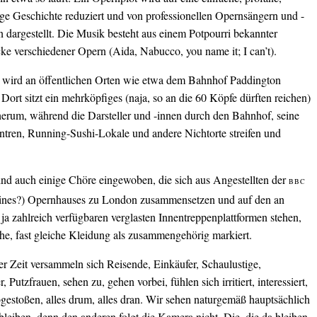
ge Geschichte reduziert und von professionellen Opernsängern und -
 dargestellt. Die Musik besteht aus einem Potpourri bekannter
ke verschiedener Opern (Aida, Nabucco, you name it; I can’t).
wird an öffentlichen Orten wie etwa dem Bahnhof Paddington
 Dort sitzt ein mehrköpfiges (naja, so an die 60 Köpfe dürften reichen)
herum, während die Darsteller und -innen durch den Bahnhof, seine
ntren, Running-Sushi-Lokale und andere Nichtorte streifen und
sind auch einige Chöre eingewoben, die sich aus Angestellten der
BBC
eines?) Opernhauses zu London zusammensetzen und auf den an
a zahlreich verfügbaren verglasten Innentreppenplattformen stehen,
che, fast gleiche Kleidung als zusammengehörig markiert.
er Zeit versammeln sich Reisende, Einkäufer, Schaulustige,
 Putzfrauen, sehen zu, gehen vorbei, fühlen sich irritiert, interessiert,
gestoßen, alles drum, alles dran. Wir sehen naturgemäß hauptsächlich
 bleiben, denn den anderen folgt die Kamera nicht. Die, die da bleiben,