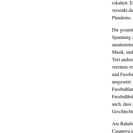
eskaliert. 
versenkt d
Plauderns, 
Die gesamt
Spannung z
auratisiert
Musik, und 
Text andere
vereinen v
und Fussbal
umgesetzt:
Fussballfan
Fussballfet
auch, dass 
Geschlecht
Am Bahnhof
Casanova i