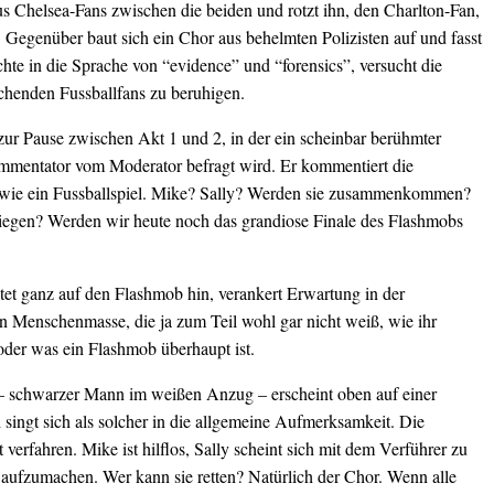
us Chelsea-Fans zwischen die beiden und rotzt ihn, den Charlton-Fan,
 Gegenüber baut sich ein Chor aus behelmten Polizisten auf und fasst
hte in die Sprache von “evidence” und “forensics”, versucht die
chenden Fussballfans zu beruhigen.
ur Pause zwischen Akt 1 und 2, in der ein scheinbar berühmter
mmentator vom Moderator befragt wird. Er kommentiert die
 wie ein Fussballspiel. Mike? Sally? Werden sie zusammenkommen?
iegen? Werden wir heute noch das grandiose Finale des Flashmobs
tet ganz auf den Flashmob hin, verankert Erwartung in der
 Menschenmasse, die ja zum Teil wohl gar nicht weiß, wie ihr
oder was ein Flashmob überhaupt ist.
– schwarzer Mann im weißen Anzug – erscheint oben auf einer
singt sich als solcher in die allgemeine Aufmerksamkeit. Die
st verfahren. Mike ist hilflos, Sally scheint sich mit dem Verführer zu
aufzumachen. Wer kann sie retten? Natürlich der Chor. Wenn alle