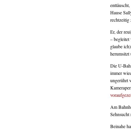
enttäuscht
Hause Sall
rechtzeiti
Er, der reu
– begleite
glaube ich)
herumsitzt 
Die U-Bahn 
immer wied
ungerührt 
Kamerapers
voraufgeze
Am Bahnhof
Sehnsucht n
Beinahe hat