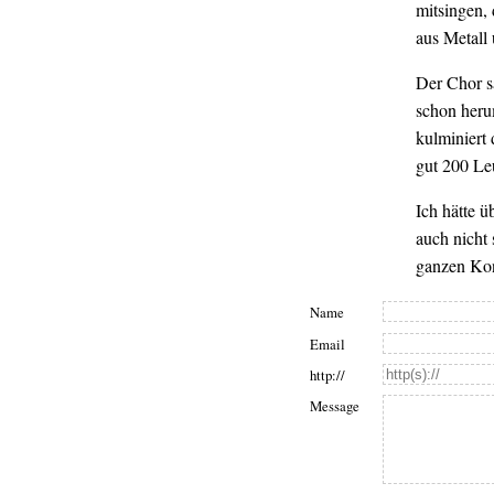
mitsingen,
aus Metall
Der Chor s
schon herum
kulminiert
gut 200 Le
Ich hätte ü
auch nicht
ganzen Konz
Name
Email
http://
Message