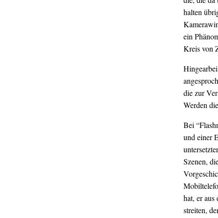
halten übr
Kamerawink
ein Phänom
Kreis von 
Hingearbei
angesproch
die zur Ve
Werden die
Bei “Flash
und einer E
untersetzte
Szenen, di
Vorgeschich
Mobiltelefo
hat, er aus
streiten, d