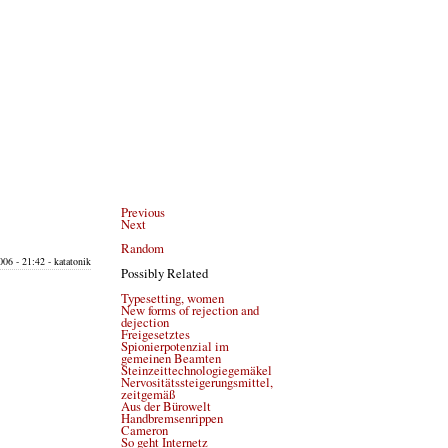
Previous
Next
Random
06 - 21:42 - katatonik
Possibly Related
Typesetting, women
New forms of rejection and
dejection
Freigesetztes
Spionierpotenzial im
gemeinen Beamten
Steinzeittechnologiegemäkel
Nervositätssteigerungsmittel,
zeitgemäß
Aus der Bürowelt
Handbremsenrippen
Cameron
So geht Internetz