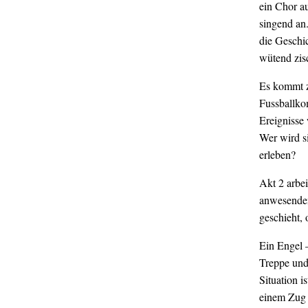
ein Chor a
singend an.
die Geschic
wütend zis
Es kommt z
Fussballko
Ereignisse
Wer wird s
erleben?
Akt 2 arbei
anwesenden
geschieht, 
Ein Engel 
Treppe und 
Situation i
einem Zug 