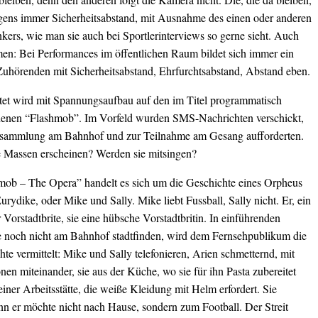
igens immer Sicherheitsabstand, mit Ausnahme des einen oder anderen
ers, wie man sie auch bei Sportlerinterviews so gerne sieht. Auch
en: Bei Performances im öffentlichen Raum bildet sich immer ein
Zuhörenden mit Sicherheitsabstand, Ehrfurchtsabstand, Abstand eben.
tet wird mit Spannungsaufbau auf den im Titel programmatisch
enen “Flashmob”. Im Vorfeld wurden SMS-Nachrichten verschickt,
rsammlung am Bahnhof und zur Teilnahme am Gesang aufforderten.
 Massen erscheinen? Werden sie mitsingen?
mob – The Opera” handelt es sich um die Geschichte eines Orpheus
urydike, oder Mike und Sally. Mike liebt Fussball, Sally nicht. Er, ein
r Vorstadtbrite, sie eine hübsche Vorstadtbritin. In einführenden
e noch nicht am Bahnhof stadtfinden, wird dem Fernsehpublikum die
te vermittelt: Mike und Sally telefonieren, Arien schmetternd, mit
nen miteinander, sie aus der Küche, wo sie für ihn Pasta zubereitet
 einer Arbeitsstätte, die weiße Kleidung mit Helm erfordert. Sie
enn er möchte nicht nach Hause, sondern zum Football. Der Streit