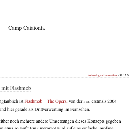
Camp Catatonia
technological innovation
- 31 12 20
 mit Flashmob
nglaublich ist
Flashmob – The Opera
, von der
erstmals 2004
BBC
und hier gerade als Drittverwertung im Fernsehen.
seither noch mehrere andere Umsetzungen dieses Konzepts gegeben
in etwa so läuft: Ein Opernplot wird auf eine einfache, profane,