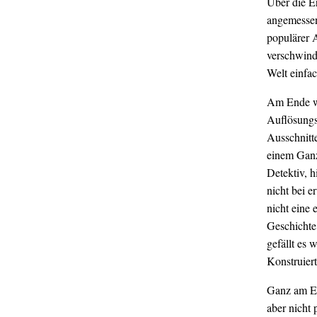
Über die E
angemessene
populärer 
verschwind
Welt einfa
Am Ende wir
Auflösungs
Ausschnitte
einem Ganz
Detektiv, h
nicht bei 
nicht eine
Geschichte 
gefällt es 
Konstruiert
Ganz am En
aber nicht 