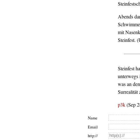
Steinfestsc
Abends dan
Schwimmen 
mit Nasenkl
Steinfest. 
Steinfest h
unterwegs i
was an den
Surrealität
p3k
(Sep 2
Name
Email
http://