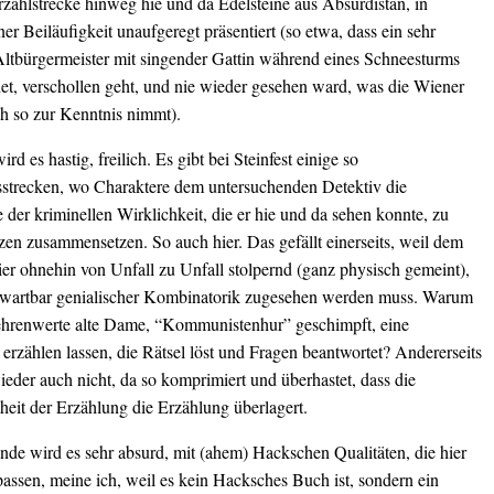
rzählstrecke hinweg hie und da Edelsteine aus Absurdistan, in
r Beiläufigkeit unaufgeregt präsentiert (so etwa, dass ein sehr
Altbürgermeister mit singender Gattin während eines Schneesturms
et, verschollen geht, und nie wieder gesehen ward, was die Wiener
ch so zur Kenntnis nimmt).
d es hastig, freilich. Es gibt bei Steinfest einige so
strecken, wo Charaktere dem untersuchenden Detektiv die
 der kriminellen Wirklichkeit, die er hie und da sehen konnte, zu
en zusammensetzen. So auch hier. Das gefällt einerseits, weil dem
ier ohnehin von Unfall zu Unfall stolpernd (ganz physisch gemeint),
erwartbar genialischer Kombinatorik zugesehen werden muss. Warum
 ehrenwerte alte Dame, “Kommunistenhur” geschimpft, eine
erzählen lassen, die Rätsel löst und Fragen beantwortet? Andererseits
wieder auch nicht, da so komprimiert und überhastet, dass die
heit der Erzählung die Erzählung überlagert.
de wird es sehr absurd, mit (ahem) Hackschen Qualitäten, die hier
passen, meine ich, weil es kein Hacksches Buch ist, sondern ein