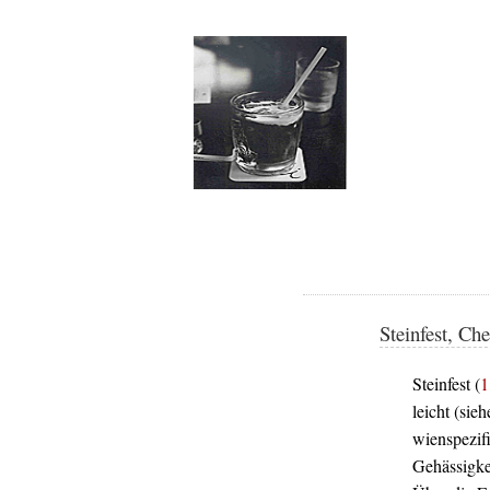
Steinfest, Ch
Steinfest (
1
leicht (sie
wienspezifi
Gehässigkei