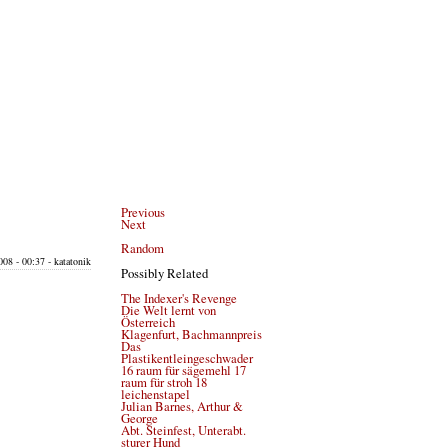
Previous
Next
Random
08 - 00:37 - katatonik
Possibly Related
The Indexer's Revenge
Die Welt lernt von
Österreich
Klagenfurt, Bachmannpreis
Das
Plastikentleingeschwader
16 raum für sägemehl 17
raum für stroh 18
leichenstapel
Julian Barnes, Arthur &
George
Abt. Steinfest, Unterabt.
sturer Hund