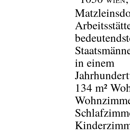
WIEN
Matzleinsdor
Arbeitsstätt
bedeutendst
Staatsmänne
in einem
Jahrhunder
134 m² Woh
Wohnzimme
Schlafzimm
Kinderzimm