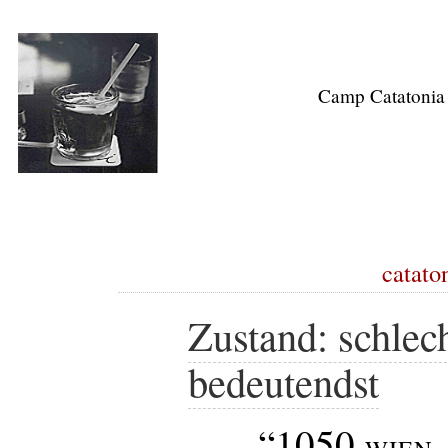
Camp Catatonia
cataton
Zustand: schlec
bedeutendst
“1050