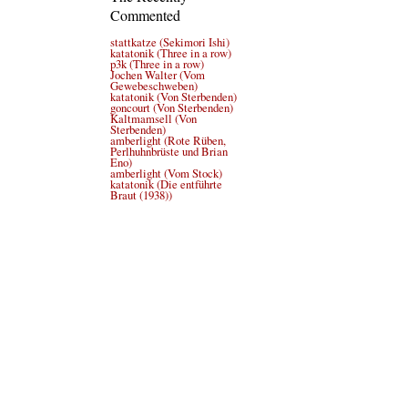
Commented
stattkatze (Sekimori Ishi)
katatonik (Three in a row)
p3k (Three in a row)
Jochen Walter (Vom
Gewebeschweben)
katatonik (Von Sterbenden)
goncourt (Von Sterbenden)
Kaltmamsell (Von
Sterbenden)
amberlight (Rote Rüben,
Perlhuhnbrüste und Brian
Eno)
amberlight (Vom Stock)
katatonik (Die entführte
Braut (1938))