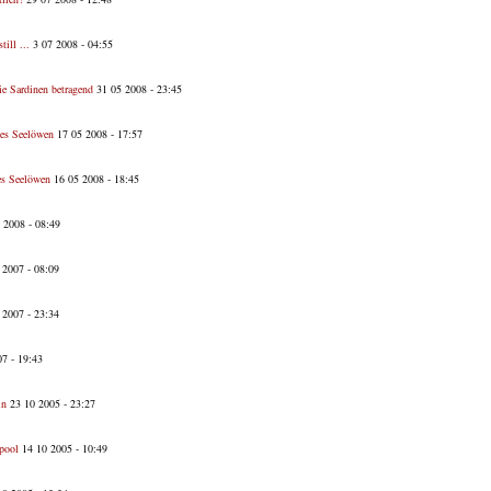
till ...
3 07 2008 - 04:55
ie Sardinen betragend
31 05 2008 - 23:45
des Seelöwen
17 05 2008 - 17:57
des Seelöwen
16 05 2008 - 18:45
 2008 - 08:49
 2007 - 08:09
2007 - 23:34
7 - 19:43
in
23 10 2005 - 23:27
pool
14 10 2005 - 10:49