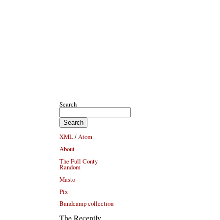
Search
XML
/
Atom
About
The Full Conty
Random
Masto
Pix
Bandcamp collection
The Recently