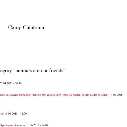
Camp Catatonia
ategory "animals are our friends"
5 04 2021 - 20:49
ceus vor Myrica rubra oder: "ich bin rein zufällig hier, gehn Sie weiter, es gibt nichts zu sehen"
14 06 2018 -
ter
13 06 2018 - 12:20
 Spodiopsar cineraceus
11 06 2018 - 04:07