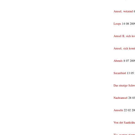
Amsel, wetzend
6
Loops
14 08 2009
Amsel II, sich ko
Amsel, sich komf
Abends
8 07 2009
Securibird
13 05 
Das einzige Schw
Nachtamsel
28 03
Amseln
22 02 20
Von der Saatkräh
Tja, warum eigen