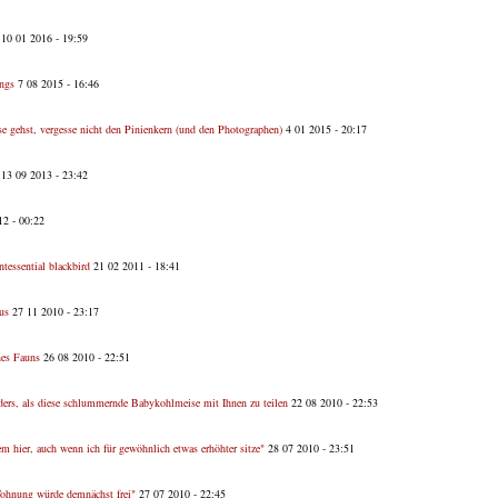
10 01 2016 - 19:59
ings
7 08 2015 - 16:46
e gehst, vergesse nicht den Pinienkern (und den Photographen)
4 01 2015 - 20:17
13 09 2013 - 23:42
2 - 00:22
ntessential blackbird
21 02 2011 - 18:41
us
27 11 2010 - 23:17
nes Fauns
26 08 2010 - 22:51
nders, als diese schlummernde Babykohlmeise mit Ihnen zu teilen
22 08 2010 - 22:53
em hier, auch wenn ich für gewöhnlich etwas erhöhter sitze"
28 07 2010 - 23:51
 Wohnung würde demnächst frei"
27 07 2010 - 22:45