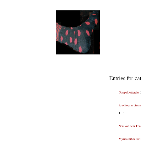
Entries for c
Doppeldottereier
2
Spodiopsar cinera
11:51
Neu vor dem Fens
Myrica rubra und