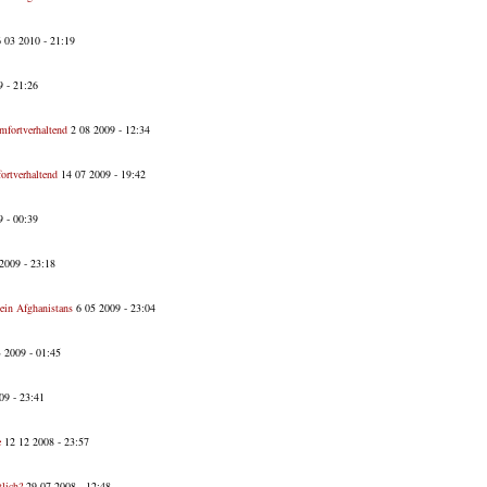
 03 2010 - 21:19
 - 21:26
mfortverhaltend
2 08 2009 - 12:34
ortverhaltend
14 07 2009 - 19:42
 - 00:39
2009 - 23:18
ein Afghanistans
6 05 2009 - 23:04
 2009 - 01:45
09 - 23:41
e
12 12 2008 - 23:57
tlich?
29 07 2008 - 12:48