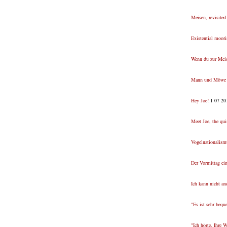
Meisen, revisited
Existential moor
Wenn du zur Meis
Mann und Möwe
Hey Joe!
1 07 201
Meet Joe, the qui
Vogelnationalism
Der Vormittag ei
Ich kann nicht a
"Es ist sehr bequ
"Ich hörte, Ihre