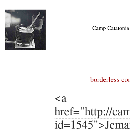
Camp Catatonia
borderless co
<a
href="http://ca
id=1545">Jeman