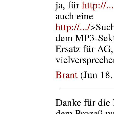
ja, für
http://...
auch eine
http://.../
>Such
dem MP3-Sekt
Ersatz für AG,
vielverspreche
Brant
(Jun 18,
Danke für die 
dem Prozeß wa