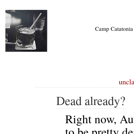
Camp Catatonia
uncla
Dead already?
Right now, Au
to be pretty d