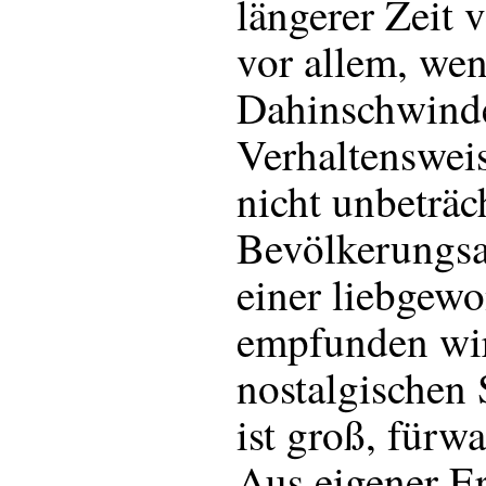
längerer Zeit 
vor allem, we
Dahinschwind
Verhaltenswei
nicht unbeträc
Bevölkerungsan
einer liebgewo
empfunden wir
nostalgischen
ist groß, fürwa
Aus eigener E