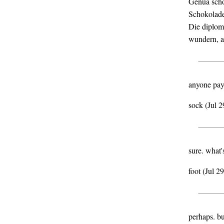
Genua scho
Schokolade
Die diploma
wundern, a
anyone pay
sock (Jul 
sure. what'
foot (Jul 2
perhaps. bu