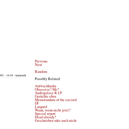
Previous
Next
Random
01 - 14:44 - katatonik
Possibly Related
Aufwachhaiku
Obsessive? Me?
Audiogalaxy R.I.P.
Gerüchte eben
Memorandum of the excised
DJ
Languid
Wann, wenn nicht jetzt?
Special report
Dead already?
Geschrieben oder auch nicht