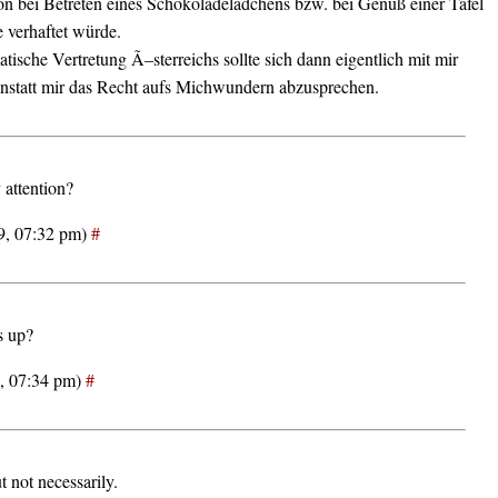
n bei Betreten eines Schokoladelädchens bzw. bei Genuß einer Tafel
 verhaftet würde.
tische Vertretung Ã–sterreichs sollte sich dann eigentlich mit mir
nstatt mir das Recht aufs Michwundern abzusprechen.
 attention?
29, 07:32 pm)
#
s up?
9, 07:34 pm)
#
t not necessarily.