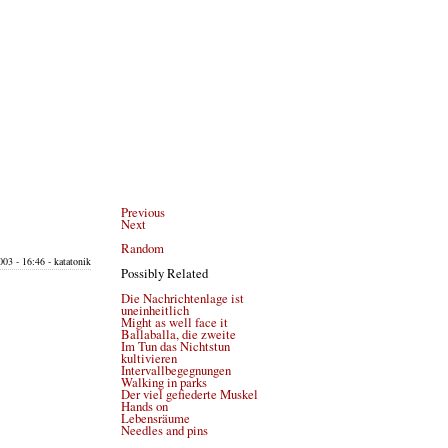
Previous
Next
Random
03 - 16:46 - katatonik
Possibly Related
Die Nachrichtenlage ist
uneinheitlich
Might as well face it
Ballaballa, die zweite
Im Tun das Nichtstun
kultivieren
Intervallbegegnungen
Walking in parks
Der viel gefiederte Muskel
Hands on
Lebensräume
Needles and pins