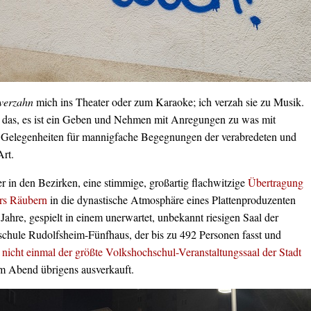
verzahn
mich ins Theater oder zum Karaoke; ich verzah sie zu Musik.
e das, es ist ein Geben und Nehmen mit Anregungen zu was mit
t Gelegenheiten für mannigfache Begegnungen der verabredeten und
Art.
r in den Bezirken, eine stimmige, großartig flachwitzige
Übertragung
ers Räubern
in die dynastische Atmosphäre eines Plattenproduzenten
Jahre, gespielt in einem unerwartet, unbekannt riesigen Saal der
chule Rudolfsheim-Fünfhaus, der bis zu 492 Personen fasst und
 nicht einmal der größte Volkshochschul-Veranstaltungssaal der Stadt
em Abend übrigens ausverkauft.