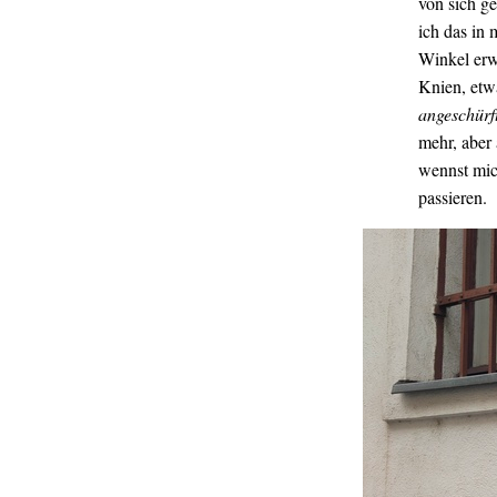
von sich ge
ich das in 
Winkel erwi
Knien, etw
angeschürf
mehr, aber
wennst mic
passieren.