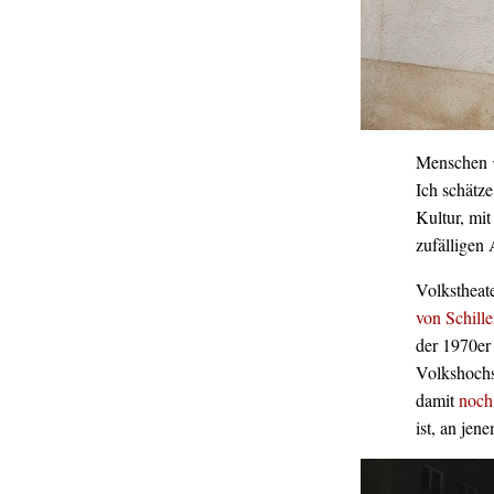
Menschen
Ich schätz
Kultur, mi
zufälligen 
Volkstheate
von Schill
der 1970er 
Volkshochs
damit
noch
ist, an jen