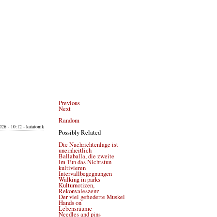
Previous
Next
Random
26 - 10:12 - katatonik
Possibly Related
Die Nachrichtenlage ist
uneinheitlich
Ballaballa, die zweite
Im Tun das Nichtstun
kultivieren
Intervallbegegnungen
Walking in parks
Kulturnotizen,
Rekonvaleszenz
Der viel gefiederte Muskel
Hands on
Lebensräume
Needles and pins