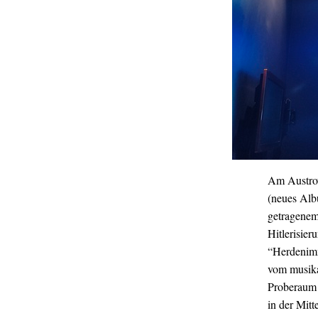
Am Austrow
(neues Al
getragenem
Hitlerisieru
“Herdenimm
vom musika
Proberaum m
in der Mit