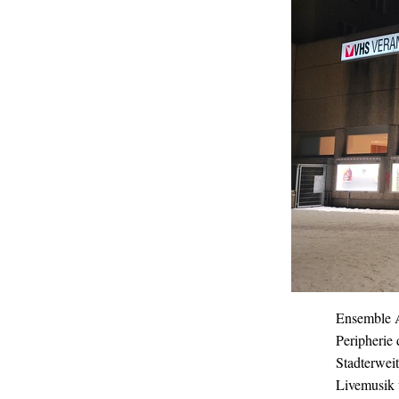
Ensemble A
Peripherie 
Stadterwei
Livemusik u