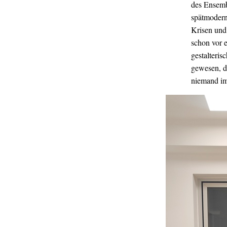
des Ensemb
spätmodern
Krisen und
schon vor 
gestalteri
gewesen, d
niemand im