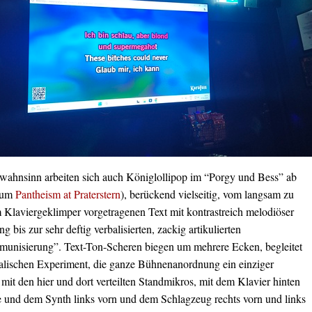
ahnsinn arbeiten sich auch Königlollipop im “Porgy und Bess” ab
bum
Pantheism at Praterstern
), berückend vielseitig, vom langsam zu
 Klaviergeklimper vorgetragenen Text mit kontrastreich melodiöser
ng bis zur sehr deftig verbalisierten, zackig artikulierten
unisierung”. Text-Ton-Scheren biegen um mehrere Ecken, begleitet
lischen Experiment, die ganze Bühnenanordnung ein einziger
it den hier und dort verteilten Standmikros, mit dem Klavier hinten
te und dem Synth links vorn und dem Schlagzeug rechts vorn und links