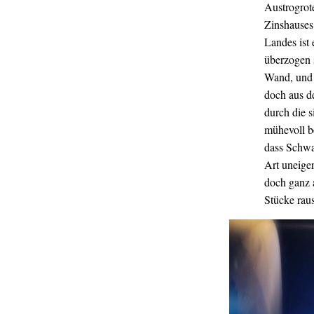
Austrogrot
Zinshauses 
Landes ist
überzogen 
Wand, und 
doch aus d
durch die s
mühevoll b
dass Schwab
Art uneige
doch ganz 
Stücke rau