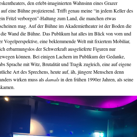
eskentheaters, den erlebt-imaginierten Wahnsinn eines Grazer
auf eine Bühne projizierend. Trifft genau meine “in jedem Keller des
 ein Fritzl verborgen”-Haltung zum Land, die manchen etwas
scheinen mag. Auf der Bühne im Akademietheater ist der Boden die
die Wand die Bühne. Das Publikum hat alles im Blick von vorn und
er Vogelperspektive, eine beklemmende Welt mit fixiertem Mobiliar,
ich erbarmungslos der Schwerkraft ausgelieferte Figuren nur
ewegen können. Bei einigen Lachern im Publikum der Gedanke,
s Sprache mit Witz, Brutalität und Tragik zugleich, eine auf eigene
ntliche Art des Sprechens, heute auf, äh, jüngere Menschen denn
anders wirken muss als
damals
in den frühen 1990er Jahren, als seine
skamen.