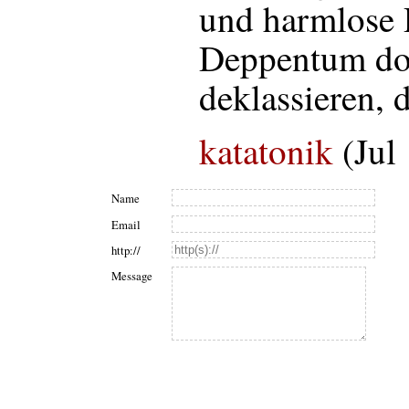
und harmlose 
Deppentum doc
deklassieren, 
katatonik
(Jul
Name
Email
http://
Message