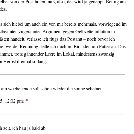
 selber von der Post holen muß, also, der wird ja geneppt. Betrug am
des.
 sich hiebei um auch ein von mir bereits mehrmals, vorwiegend im
stbeamten zugerauntes Argument gegen Gelbzettelinflation in
sten handelt, verlasse ich flugs das Postamt – noch bevor ich
rei werde. Reumütig stelle ich mich im Bioladen um Futter an. Das
t immer, trotz gähnender Leere im Lokal, mindestens zwanzig
m Herbst dreimal so lang.
, am wochenende soll schon wieder die sonne scheinen.
25, 12:02 pm)
#
h zeit, ich hau ja bald ab.