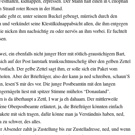
Festhalten, kidnappen, erpressen. Der Mann hält einen in Cellophan
n Strauß roter Rosen in der Hand.
raße geht er, unter seinem Buckel gebeugt, mürrisch durch den
 und verkündet seine Klestilkidnappabsicht allen, die ihm entgegen
e nicken ihm nachsichtig zu oder nervös an ihm vorbei. Er fuchtelt
sen.
ei, ein ebenfalls nicht junger Herr mit rötlich-graustichigem Bart,
ich auf der Post lautstark trunksuchtnuschelig über den gelben Zettel
ostfach. Der gelbe Zettel sagt ihm, er solle sich ein Paket vom
olen. Aber der Briefträger, also der kann ja ned schreiben, schaun’S
n, lesen’S mir des vor. Die junge Postbeamtin mit den langen
ingernägeln liest mit spitzer Stimme mühelos “Donauland”.
is da überhaupt a Zettl, I war ja eh dahaam. Der mittlerweile
ene Oberpostbeamte erläutert, ja, die Briefträger könnten einfach
Pakete mit sich tragen, dafür könne man ja Verständnis haben, ned,
a zu schwer, des alles.
er Absender zahlt ja Zustellung bis zur Zustelladresse, ned, und wenn