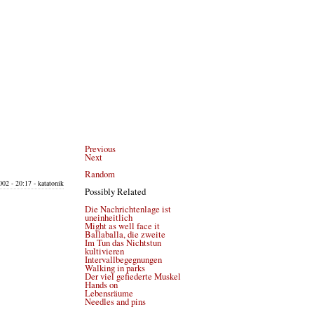
Previous
Next
Random
02 - 20:17 - katatonik
Possibly Related
Die Nachrichtenlage ist
uneinheitlich
Might as well face it
Ballaballa, die zweite
Im Tun das Nichtstun
kultivieren
Intervallbegegnungen
Walking in parks
Der viel gefiederte Muskel
Hands on
Lebensräume
Needles and pins