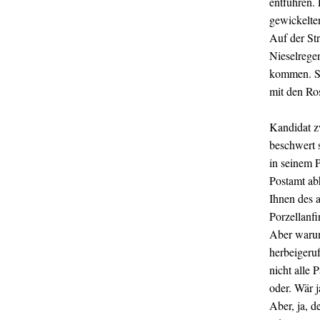
entführen. 
gewickelte
Auf der St
Nieselregen
kommen. Si
mit den Ro
Kandidat zw
beschwert s
in seinem P
Postamt abh
Ihnen des a
Porzellanf
Aber warum 
herbeigeruf
nicht alle 
oder. Wär j
Aber, ja, d