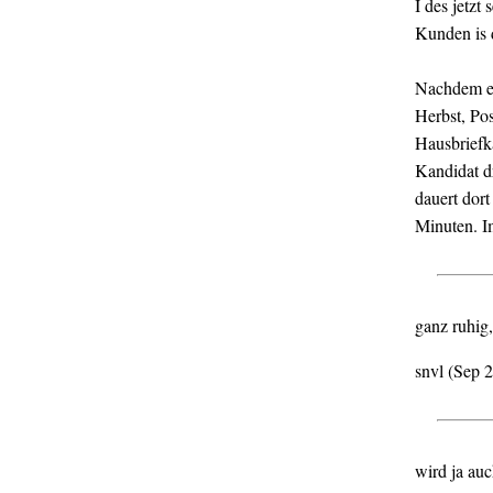
I des jetzt
Kunden is 
Nachdem es
Herbst, Po
Hausbriefkä
Kandidat d
dauert dor
Minuten. I
ganz ruhig
snvl (Sep 
wird ja auc