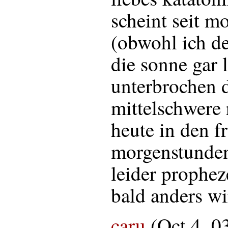
scheint seit 
(obwohl ich d
die sonne gar l
unterbrochen 
mittelschwere
heute in den f
morgenstunden
leider propheze
bald anders wi
caru
(Oct 4, 0