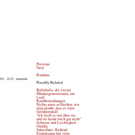
Previous
Next
Random
03 - 18:22 - katatonik
Possibly Related
Ballaballa, die zweite
Männergenerationen, am
Land
Randbemerkungen
Nichts muss so bleiben, wie
man glaubt, dass es wäre
Grillprotokoll
"Ich weiß so viel über sie,
und sie kennt mich gar nicht"
Schwere und Leichtigkeit
Gnädig
Jahrzehnte, fließend
Feminismus hat viele