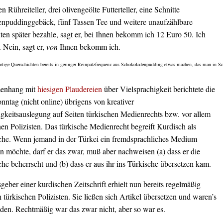
en Rühreiteller, drei olivengeölte Futterteller, eine Schnitte
npuddinggebäck, fünf Tassen Tee und weitere unaufzählbare
ten später bezahle, sagt er, bei Ihnen bekomm ich 12 Euro 50. Ich
. Nein, sagt er,
von
Ihnen bekomm ich.
artige Querschichten bereits in geringer Reinpatzfrequenz aus Schokoladenpudding etwas machen, das man in Sc
enhang mit
hiesigen Plaudereien
über Vielsprachigkeit berichtete die
ntag (nicht online) übrigens von kreativer
igkeitsauslegung auf Seiten türkischen Medienrechts bzw. vor allem
hen Polizisten. Das türkische Medienrecht begreift Kurdisch als
he. Wenn jemand in der Türkei ein fremdsprachliches Medium
n möchte, darf er das zwar, muß aber nachweisen (a) dass er die
e beherrscht und (b) dass er aus ihr ins Türkische übersetzen kam.
eber einer kurdischen Zeitschrift erhielt nun bereits regelmäßig
türkischen Polizisten. Sie ließen sich Artikel übersetzen und waren’s
eden. Rechtmäßig war das zwar nicht, aber so war es.