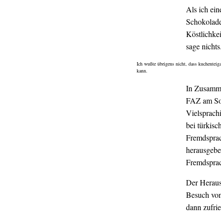
Als ich ein
Schokolade
Köstlichkei
sage nichts
Ich wußte übrigens nicht, dass kuchenteig
kann.
In Zusamm
FAZ am Son
Vielsprach
bei türkisc
Fremdsprac
herausgebe
Fremdsprach
Der Herausg
Besuch von 
dann zufri