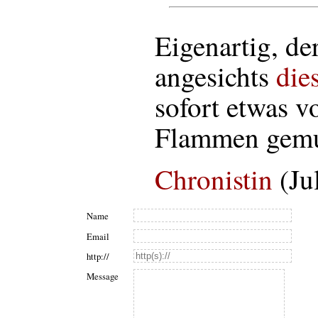
Eigenartig, der
angesichts
die
sofort etwas v
Flammen gemu
Chronistin
(Ju
Name
Email
http://
Message