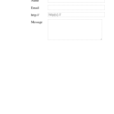
Name
Email
http://
Message