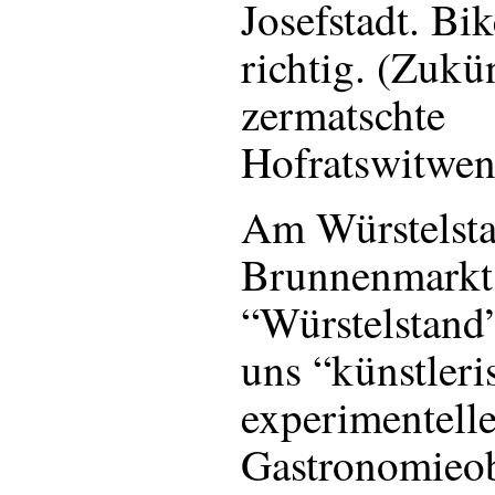
Josefstadt. Bik
richtig. (Zukü
zermatschte
Hofratswitwen
Am Würstelst
Brunnenmarkt,
“Würstelstand
uns “künstleri
experimentell
Gastronomieob