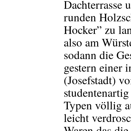
Dachterrasse 
runden Holzsch
Hocker” zu lan
also am Würste
sodann die Ges
gestern einer 
(Josefstadt) vo
studentenarti
Typen völlig 
leicht verdros
Waren das die