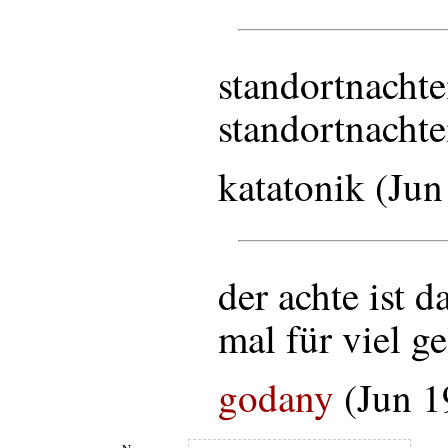
standortnachte
standortnachtei
katatonik (Ju
der achte ist d
mal für viel g
godany
(Jun 1