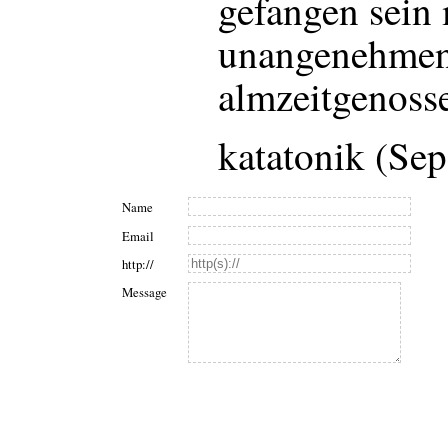
gefangen sein 
unangenehme
almzeitgenoss
katatonik (Se
Name
Email
http://
Message