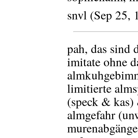
snvl (Sep 25,
pah, das sind 
imitate ohne d
almkuhgebimme
limitierte alm
(speck & kas) 
almgefahr (unw
murenabgänge,