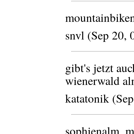
mountainbike
snvl (Sep 20,
gibt's jetzt au
wienerwald a
katatonik (Se
sophienalm, m