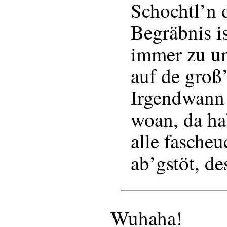
Schochtl’n 
Begräbnis i
immer zu un
auf de groß
Irgendwann 
woan, da ha
alle fascheu
ab’gstöt, de
Wuhaha!