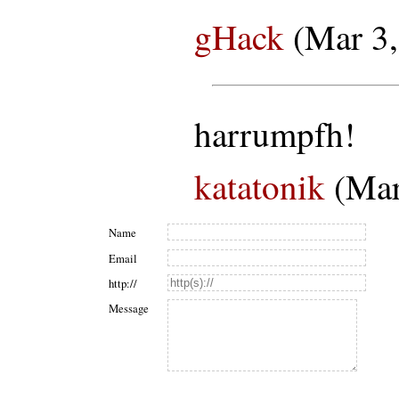
gHack
(Mar 3,
harrumpfh!
katatonik
(Mar
Name
Email
http://
Message