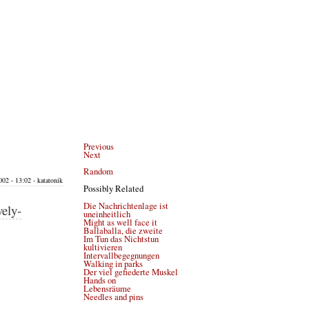
Previous
Next
Random
02 - 13:02 - katatonik
Possibly Related
Die Nachrichtenlage ist
vely-
uneinheitlich
Might as well face it
Ballaballa, die zweite
Im Tun das Nichtstun
kultivieren
Intervallbegegnungen
Walking in parks
Der viel gefiederte Muskel
Hands on
Lebensräume
Needles and pins