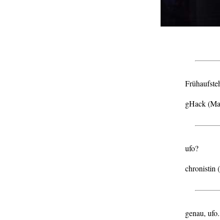
Frühaufst
gHack (Ma
ufo?
chronistin
genau, ufo.