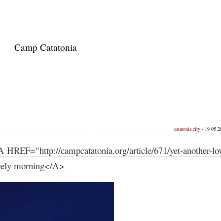
Camp Catatonia
catatonia city
- 19 05 20
A HREF="http://campcatatonia.org/article/671/yet-another-lo
vely morning</A>