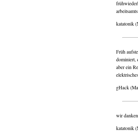
frühwiederh
arbeitsamt
katatonik 
Früh aufste
dominiert, 
aber ein Re
elektrisch
gHack (Ma
wir danken 
katatonik 