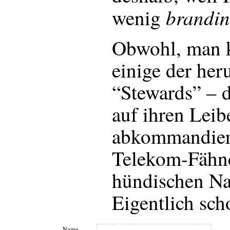
brandin
wenig
Obwohl, man 
einige der he
“Stewards” – d
auf ihren Leib
abkommandiere
Telekom-Fähn
hündischen Nac
Eigentlich sch
Name