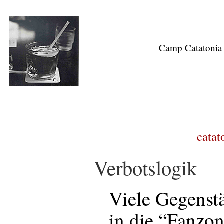
Camp Catatonia
catat
Verbotslogik
Viele Gegenst
in die “Fanz