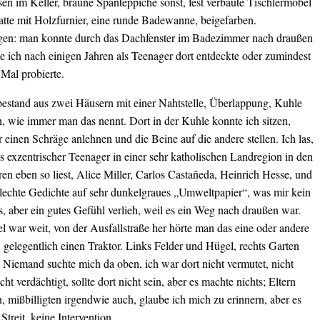
sen im Keller, braune Spanteppiche sonst, fest verbaute Tischlermöbel
atte mit Holzfurnier, eine runde Badewanne, beigefarben.
en: man konnte durch das Dachfenster im Badezimmer nach draußen
ie ich nach einigen Jahren als Teenager dort entdeckte oder zumindest
Mal probierte.
estand aus zwei Häusern mit einer Nahtstelle, Überlappung, Kuhle
, wie immer man das nennt. Dort in der Kuhle konnte ich sitzen,
 einen Schräge anlehnen und die Beine auf die andere stellen. Ich las,
 exzentrischer Teenager in einer sehr katholischen Landregion in den
en eben so liest, Alice Miller, Carlos Castañeda, Heinrich Hesse, und
hlechte Gedichte auf sehr dunkelgraues „Umweltpapier“, was mir kein
, aber ein gutes Gefühl verlieh, weil es ein Weg nach draußen war.
 war weit, von der Ausfallstraße her hörte man das eine oder andere
gelegentlich einen Traktor. Links Felder und Hügel, rechts Garten
 Niemand suchte mich da oben, ich war dort nicht vermutet, nicht
cht verdächtigt, sollte dort nicht sein, aber es machte nichts; Eltern
en, mißbilligten irgendwie auch, glaube ich mich zu erinnern, aber es
Streit, keine Intervention.