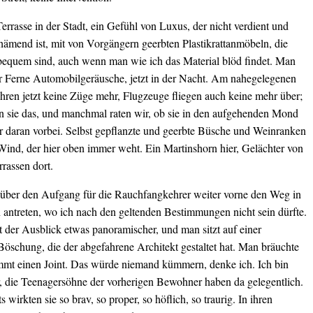
errasse in der Stadt, ein Gefühl von Luxus, der nicht verdient und
hämend ist, mit von Vorgängern geerbten Plastikrattanmöbeln, die
 bequem sind, auch wenn man wie ich das Material blöd findet. Man
er Ferne Automobilgeräusche, jetzt in der Nacht. Am nahegelegenen
hren jetzt keine Züge mehr, Flugzeuge fliegen auch keine mehr über;
un sie das, und manchmal raten wir, ob sie in den aufgehenden Mond
er daran vorbei. Selbst gepflanzte und geerbte Büsche und Weinranken
ind, der hier oben immer weht. Ein Martinshorn hier, Gelächter von
rassen dort.
 über den Aufgang für die Rauchfangkehrer weiter vorne den Weg in
n antreten, wo ich nach den geltenden Bestimmungen nicht sein dürfte.
t der Ausblick etwas panoramischer, und man sitzt auf einer
Böschung, die der abgefahrene Architekt gestaltet hat. Man bräuchte
mmt einen Joint. Das würde niemand kümmern, denke ich. Ich bin
r, die Teenagersöhne der vorherigen Bewohner haben da gelegentlich.
s wirkten sie so brav, so proper, so höflich, so traurig. In ihren