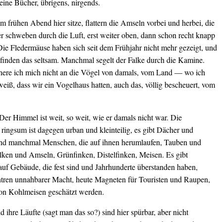
ine Bücher, übrigens, nirgends.
 frühen Abend hier sitze, flattern die Amseln vorbei und herbei, die
r schweben durch die Luft, erst weiter oben, dann schon recht knapp
ie Fledermäuse haben sich seit dem Frühjahr nicht mehr gezeigt, und
 finden das seltsam. Manchmal segelt der Falke durch die Kamine.
nere ich mich nicht an die Vögel von damals, vom Land — wo ich
eiß, dass wir ein Vogelhaus hatten, auch das, völlig bescheuert, vom
: Der Himmel ist weit, so weit, wie er damals nicht war. Die
ringsum ist dagegen urban und kleinteilig, es gibt Dächer und
nd manchmal Menschen, die auf ihnen herumlaufen, Tauben und
lken und Amseln, Grünfinken, Distelfinken, Meisen. Es gibt
auf Gebäude, die fest sind und Jahrhunderte überstanden haben,
tren unnahbarer Macht, heute Magneten für Touristen und Raupen,
von Kohlmeisen geschätzt werden.
d ihre Läufte (sagt man das so?) sind hier spürbar, aber nicht