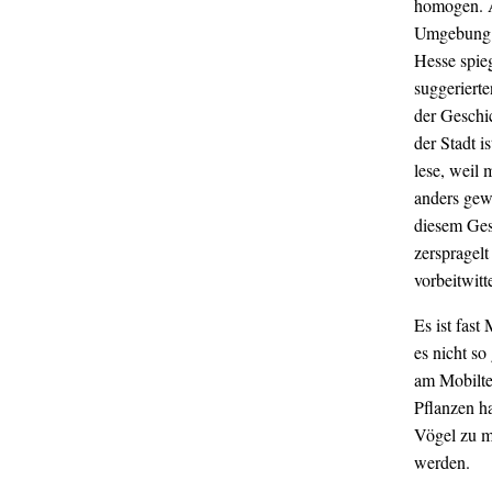
homogen. A
Umgebung g
Hesse spie
suggerierte
der Geschic
der Stadt i
lese, weil 
anders gew
diesem Gesc
zerspragelt
vorbeitwit
Es ist fast
es nicht s
am Mobilte
Pflanzen ha
Vögel zu mö
werden.