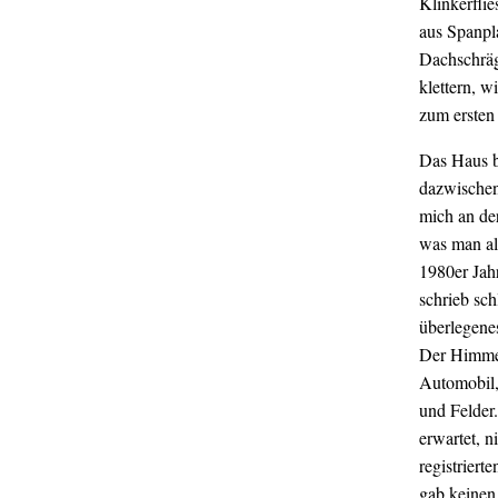
Klinkerflie
aus Spanpl
Dachschräg
klettern, w
zum ersten 
Das Haus b
dazwischen
mich an der
was man als
1980er Jahr
schrieb sc
überlegenes
Der Himmel
Automobil, 
und Felder.
erwartet, ni
registriert
gab keinen 