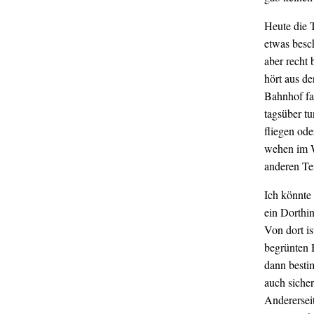
Heute die T
etwas besc
aber recht
hört aus d
Bahnhof fa
tagsüber t
fliegen od
wehen im W
anderen Ter
Ich könnte
ein Dorthi
Von dort is
begrünten 
dann besti
auch siche
Andererseit