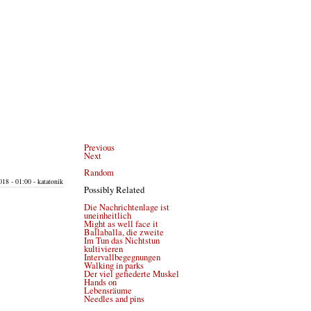
Previous
Next
Random
018 - 01:00 - katatonik
Possibly Related
Die Nachrichtenlage ist
uneinheitlich
Might as well face it
Ballaballa, die zweite
Im Tun das Nichtstun
kultivieren
Intervallbegegnungen
Walking in parks
Der viel gefiederte Muskel
Hands on
Lebensräume
Needles and pins