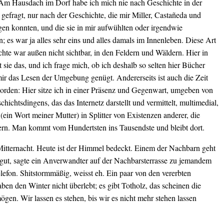
m Hausdach im Dorf habe ich mich nie nach Geschichte in der
efragt, nur nach der Geschichte, die mir Miller, Castañeda und
gen konnten, und die sie in mir aufwühlten oder irgendwie
n; es war ja alles sehr eins und alles damals im Innenleben. Diese Art
hte war außen nicht sichtbar, in den Feldern und Wäldern. Hier in
st sie das, und ich frage mich, ob ich deshalb so selten hier Bücher
mir das Lesen der Umgebung genügt. Andererseits ist auch die Zeit
orden: Hier sitze ich in einer Präsenz und Gegenwart, umgeben von
hichtsdingens, das das Internetz darstellt und vermittelt, multimedial,
 (ein Wort meiner Mutter) in Splitter von Existenzen anderer, die
tern. Man kommt vom Hundertsten ins Tausendste und bleibt dort.
 Mitternacht. Heute ist der Himmel bedeckt. Einem der Nachbarn geht
o gut, sagte ein Anverwandter auf der Nachbarsterrasse zu jemandem
lefon. Shitstormmäßig, weisst eh. Ein paar von den vererbten
ben den Winter nicht überlebt; es gibt Totholz, das scheinen die
gen. Wir lassen es stehen, bis wir es nicht mehr stehen lassen