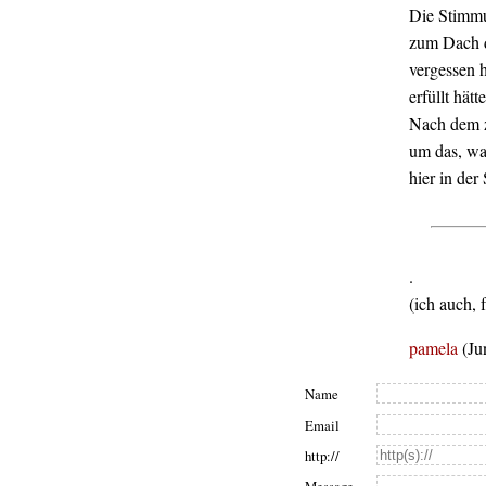
Die Stimmu
zum Dach d
vergessen h
erfüllt hät
Nach dem z
um das, was
hier in der
.
(ich auch, 
pamela
(Ju
Name
Email
http://