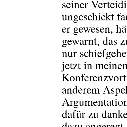
seiner Verteid
ungeschickt fa
er gewesen, hät
gewarnt, das z
nur schiefgehen
jetzt in meine
Konferenzvort
anderem Aspek
Argumentation,
dafür zu danke
dazu angeregt 