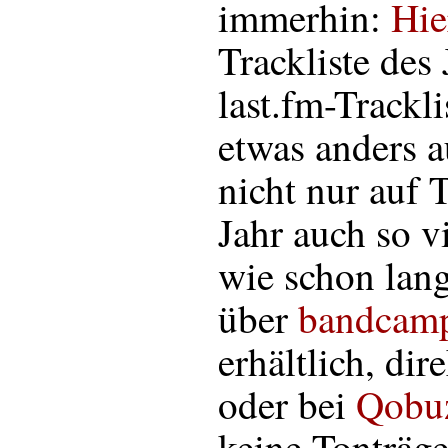
immerhin:
Hie
Trackliste des
last.fm-Trackli
etwas anders au
nicht nur auf 
Jahr auch so v
wie schon lang
über
bandcam
erhältlich, dir
oder bei
Qobu
keine Tonträg