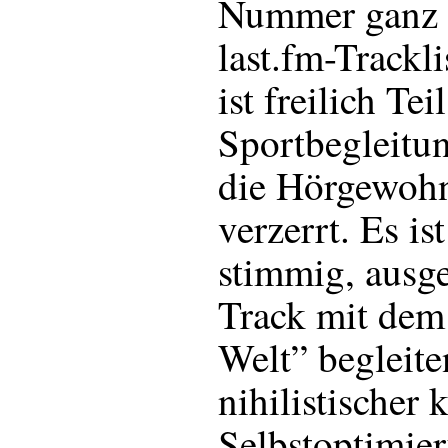
Nummer ganz 
last.fm-Trackl
ist freilich Te
Sportbegleitun
die Hörgewohn
verzerrt. Es is
stimmig, ausg
Track mit dem 
Welt” begleite
nihilistischer 
Selbstoptimie