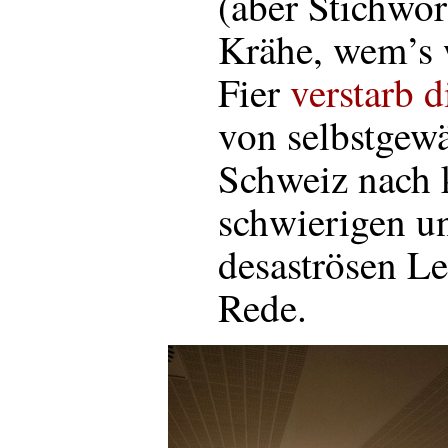
(aber Stichwo
Krähe, wem’s 
Fier
verstarb d
von selbstgew
Schweiz nach 
schwierigen un
desaströsen L
Rede.