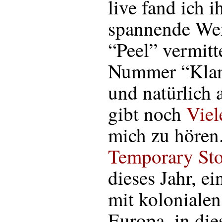
live fand ich i
spannende Wei
“Peel” vermitte
Nummer “Klan
und natürlich 
gibt noch
Viel
mich zu hören
Temporary St
dieses Jahr, e
mit kolonialen
Europa, in die