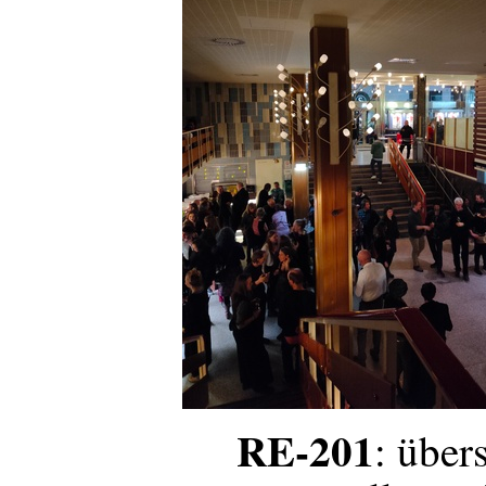
RE-201
: über