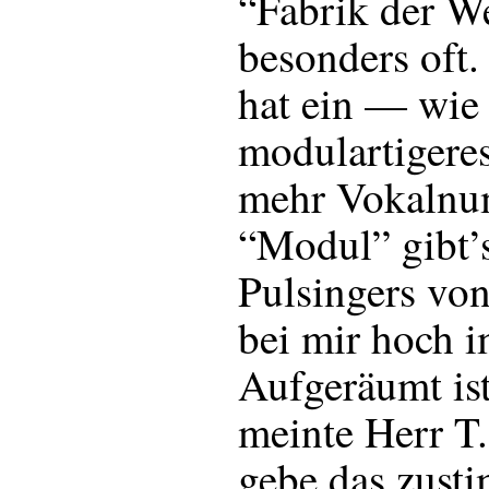
“Fabrik der We
besonders oft
hat ein — wie
modulartigere
mehr Vokalnu
“Modul” gibt’
Pulsingers von
bei mir hoch i
Aufgeräumt is
meinte Herr T.
gebe das zust