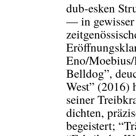
dub-esken Str
— in gewisser
zeitgenössisch
Eröffnungskla
Eno/Moebius/
Belldog”, deu
West” (2016) 
seiner Treibkr
dichten, präzi
begeistert; “T