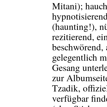
Mitani); hauc
hypnotisieren
(haunting!), n
rezitierend, ei
beschwörend, a
gelegentlich m
Gesang unterl
zur Albumseit
Tzadik, offiziel
verfügbar find